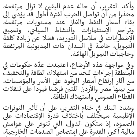
وأكد التقرير، أن حالة عدم اليقين لا تزال مرتفعة،
محذرا من أن تواصل الحرب لفترة أطول قد يؤدي إلى
بقاء أسعار النفط والغاز عند مستويات مرتفعة،
وتراجع الإستثمارات والنشاط السياحي، وتعميق
الإضطرابات في سلاسل التوريد، فضلا عن زيادة كلفة
التمويل، خاصة في البلدان ذات المديونية المرتفعة
وحاجيات التمويل الهامّة.
وفي مواجهة هذه الأوضاع، اعتمدت عدّة حكومات في
المنطقة إجراءات للحد من استهلاك الطاقة والتخفيف
من آثار إرتفاع أسعار الوقود على الأسر والمؤسسات،
من بينها مصر والأردن اللتين فرضتا قيودا على تنقلات
القطاع العمومي واستهلاك الطاقة.
وشدد البنك في ختام التقرير، على أن تأثير التوترات
الإقليمية سيختلف باختلاف قدرة الإقتصادات على
الصمود، إذ ستكون الدول، التي تتوفر على هوامش
مالية أكبر، القدرة على امتصاص الصدمات الخارجية،