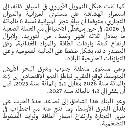
كما لفت هيكل التمويل الأوروبي في السياق ذاته، إلى
استمرار الهشاشة على مستوى الميزانية والميزان
التجاري، متوقعا أن يبلغ عجز الميزانية نسبة 6 بالمائة
في 2026، في حين سيغطي الاحتياطي من العملة الصعبة
ما يعادل ثلاثة أشهر ونصف من التوريد. ولايزال
ارتفاع كلفة واردات الطاقة والمواد الغذائية، وفق
المصدر ذاته، يشكل ضغطا على المالية العمومية وعلى
التوازنات الخارجية للبلاد.
وعلى مستوى منطقة جنوب وشرق البحر الأبيض
المتوسط، توقع التقرير تباطؤ النمو الإقتصادي إلى 2،5
بالمائة سنة 2026 مقابل 3،1 بالمائة سنة 2025، قبل
أن يقفز إلى 4،2 بالمائة سنة 2027.
وعزا البنك هذا التباطؤ، إلى تصاعد حدة الحرب على
بلدان الشرق الأوسط، وما نتج عنه من اضطراب في
طرق التجارة وارتفاع أسعار الطاقة وتزايد الضغوط
التضخمية.