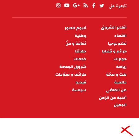
تابعونا على
أقلام الشروق
ألبوم الصور
PIED
DE
اقتصاد
وطنية
PAGE
تكنولوجيا
ثقافة و فنّ
جرائم و قضايا
جهاتنا
حوارات
خدمات
رياضة
شروق الجمعة
طبّ و صحّة
طرائف و منوّعات
عالمية
فيديو
من الماضي
سياسة
أغنية من الزمن
الجميل