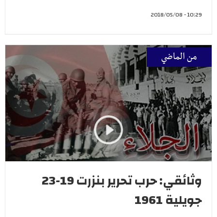
10:29 - 2018/05/08
من الماضي
وثائقي: حرب تحرير بنزرت 19-23
جويلية 1961