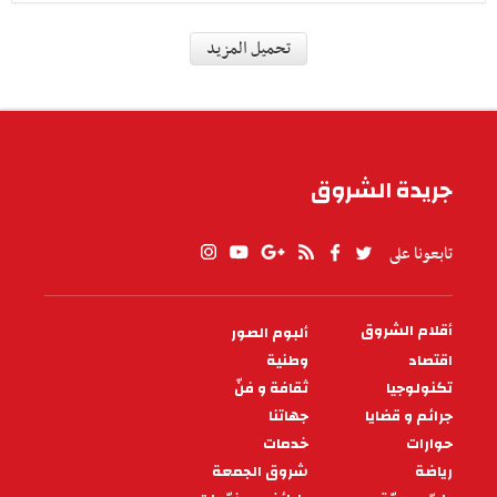
طبّ و صحّة
دراسة تحذّر من تأثير التدخين على
لياقة الشباب
تكشف دراسة حديثة أن استخدام السجائر
الإلكترونية قد لا يكون أقل ضررا من السجائر التقليدية
في تأثيره على اللياقة البدنية وصحة الأ