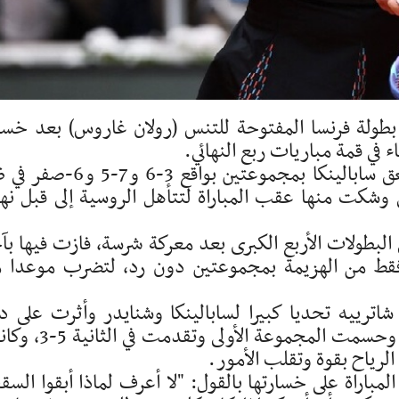
 بطولة فرنسا المفتوحة للتنس (رولان غاروس) بعد خسا
اء في قمة مباريات ربع النهائي.
وقلبت شنايدر تأخرها بمجموعة واحدة لتصعق سابالينكا بمجموعتين بواقع 3-6 
وشكت منها عقب المباراة لتتأهل الروسية إلى قبل نها
 البطولات الأربع الكبرى بعد معركة شرسة، فازت فيها بآ
 فقط من الهزيمة بمجموعتين دون رد، لتضرب موعدا 
رييه تحديا كبيرا لسابالينكا وشنايدر وأثرت على د
ضرباتهما لكن المصنفة الأولى كانت متماسكة وحسمت المجموعة الأولى
لرياح بقوة وتقلب الأمور.
مباراة على خسارتها بالقول: "لا أعرف لماذا أبقوا الس