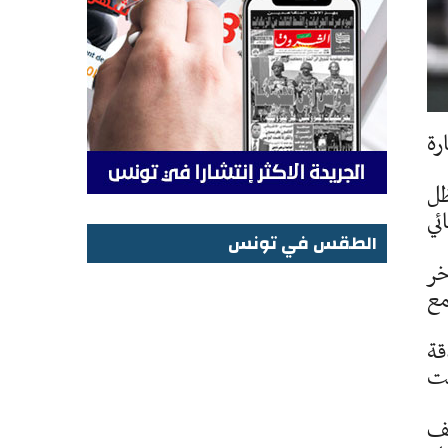
رة
و7-5 و6-صفر في ظل
ئي
الطقس في تونس
خر
الطقس في تونس
مع
قة
 وتقدمت في الثانية 5-3، وكانت
قف