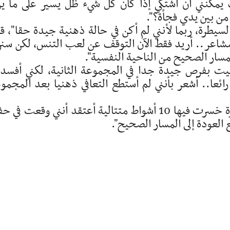
يمكنني أن أشتكي إذا كان كل شيء ظل يسير على ما ير
ر من بين يدي فجأة؟".
يطرة، ربما لأنني لم أكن في حالة ذهنية جيدة حقا"، ق
ا مشاعر.. أريد فقط الآن التوقف عن لعب التنس، لكن سن
مسار الصحيح من الناحية النفسية".
ظيت بفرص جيدة جدا في المجموعة الثانية، لكني أفس
رائعا.. أشعر بأنني لم أستطع التعافي ذهنيا بعد المجمو
واختتمت بالقول: "لا أعرف متى كانت آخر مرة خسرت فيها 10 أشواط متتالية أعتقد أنني وقعت في
العودة إلى المسار الصحيح".