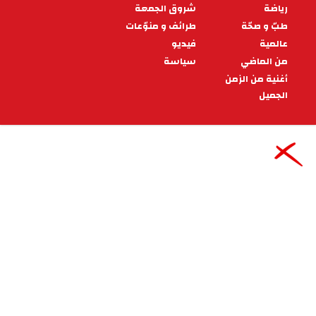
3مواسم الى غاية موفى جوان 2029 قادما من نا
18:40 - 2026/08/08
جهاتنا
صفاقس: إزالة 15 خيمة عشوائية
بشاطئ الكازينو