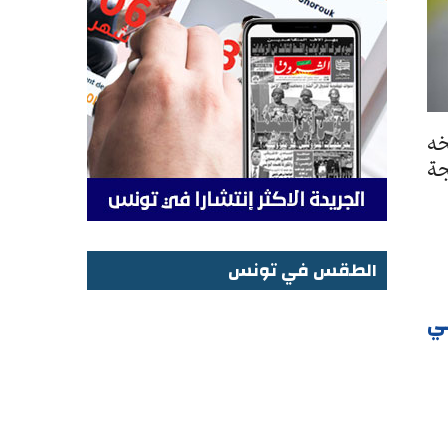
خه
ائي لدورة «الفينال 4» بنتيجة
الطقس في تونس
الطقس في تونس
بي