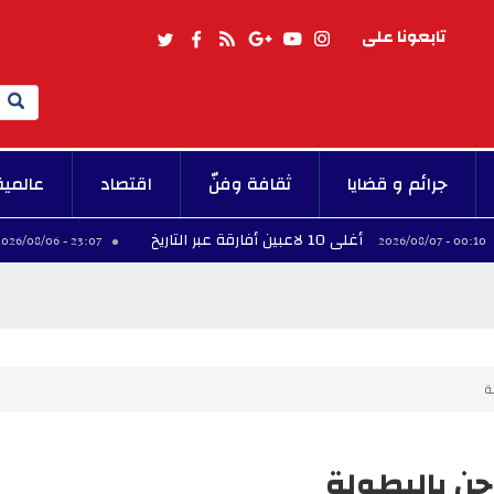
تابعونا على
Search
جرائم و قضايا
ثقافة وفنّ
اقتصاد
عالمية
أغلى 10 لاعبين أفارقة عبر التاريخ
فينيسيوس
23:07 - 2026/08/06
لة
ّجن بالبطولة