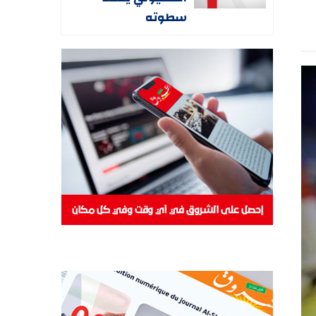
سطوته