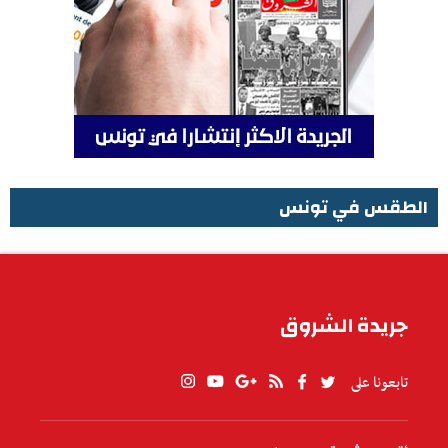
الطقس في تونس
الطقس في تونس
جريدة الشروق
تابعونا على