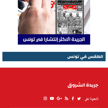
الطقس في تونس
الطقس في تونس
جريدة الشروق
تابعونا على