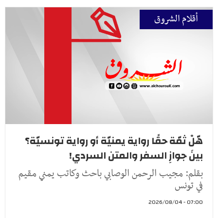
أقلام الشروق
هّلْ ثمّة حقًا رواية يمنيّة أو رواية تونسيّة؟
بينَ جوازِ السفر والمتن السردي!
بقلم: مجيب الرحمن الوصابي باحث وكاتب يمني مقيم
في تونس
07:00 - 2026/08/04