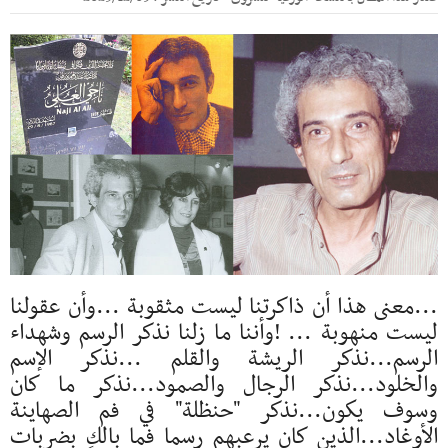
...معنى هذا أن ذاكرتنا ليست مثقوبة ...وأن عقولنا
ليست منهوبة ... !وأننا ما زلنا نذكر الرسم وشهداء
الرسم...نذكر الريشة والقلم ...نذكر الإسم
والخلود...نذكر الرجال والصمود...نذكر ما كان
وسوف يكون...نذكر "حنظلة" في فم الصهاينة
الأوغاد...الذين كان يرعبهم رسما فما بالك بضربات