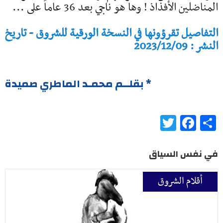
المناضلين الأفذاذ ! وها هو ناجي بعد 36 عاماً على ...
التفاصيل تقرؤونها في النسخة الورقية للشروق - تاريخ
النشر : 2023/12/09
* بقلــم محمـد الماطري صميدة
Twitter
Facebook
Share
في نفس السياق
أقلام الشروق