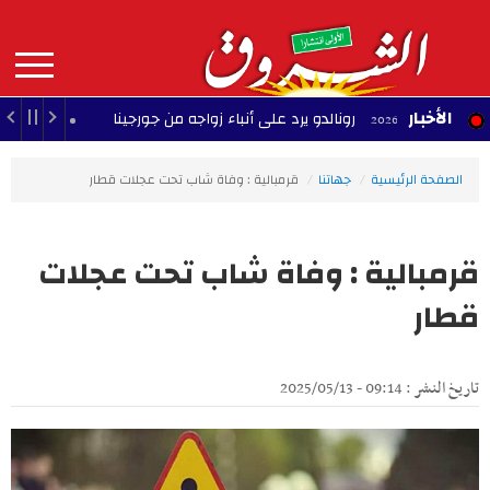
Aller
au
contenu
principal
MAIN
الأخبار
رونالدو يرد على أنباء زواجه من جورجينا
22:56 - 2026/08/08
NAVIGATION
الصفحة الرئيسية
جهاتنا
قرمبالية : وفاة شاب تحت عجلات قطار‎‎
قرمبالية : وفاة شاب تحت عجلات
قطار‎‎
تاريخ النشر : 09:14 - 2025/05/13