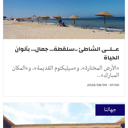
عــلــى الشاطئ ..سلقطة... جمال... بألوان
الحياة
«الأرض المختارة»، و»سيليكتوم القديمة»، و»المكان
المبارك»..
07:00 - 2026/08/09
جهاتنا