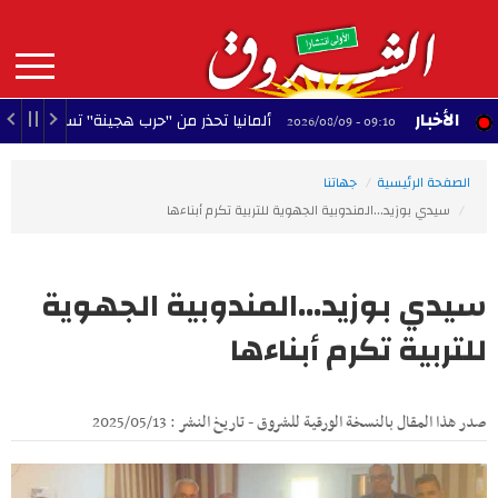
Aller
au
contenu
principal
MAIN
الأخبار
ألمانيا تحذر من "حرب هجينة" تستهدف استقرار البلا
09:10 - 2026/08/09
NAVIGATION
الصفحة الرئيسية
جهاتنا
سيدي بوزيد...المندوبية الجهوية للتربية تكرم أبناءها
سيدي بوزيد...المندوبية الجهوية
للتربية تكرم أبناءها
صدر هذا المقال بالنسخة الورقية للشروق - تاريخ النشر : 2025/05/13