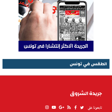
الطقس في تونس
الطقس في تونس
جريدة الشروق
تابعونا على