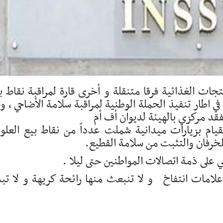
ات الغذائية فرقا متنقلة و أخرى قارة لمراقبة نقاط ب
ي اطار تنفيذ الحملة الوطنية لمراقبة سلامة الأضاحي ، و
قد مركزي بالهيئة لديوان أف أم
لقيام بزيارات ميدانية شملت عدداً من نقاط بيع العل
لخرفان والتثبت من سلامة القطيع.
 على ذمة اتصالات المواطنين حتى ليلا .
علامات انتفاخ و لا تنبعث منها رائحة كريهة و لا تب