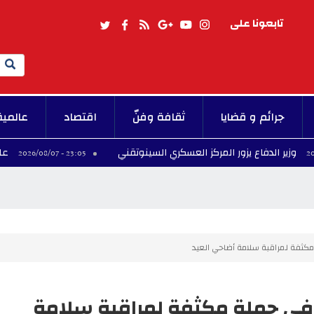
تابعونا على
Search
جرائم و قضايا
ثقافة وفنّ
اقتصاد
عالمية
دفاع يزور المركز العسكري السينوتقني
على خلفية أزم
23:05 - 2026/08/07
كثفة لمراقبة سلامة أضاحي العيد
في حملة مكثفة لمراقبة سلامة