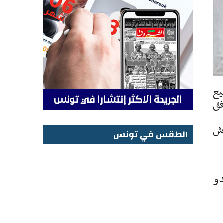
يع
فق
وش
الطقس في تونس
الطقس في تونس
دو