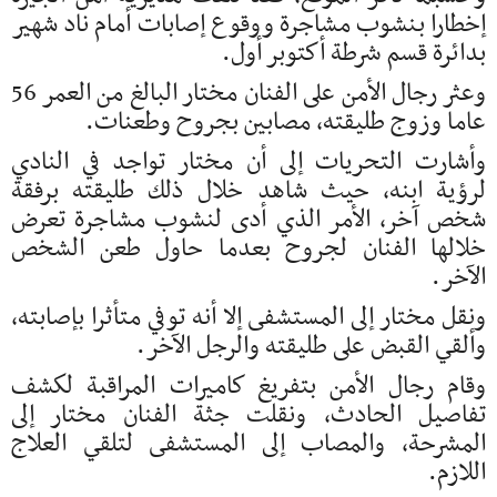
إخطارا بنشوب مشاجرة ووقوع إصابات أمام ناد شهير
بدائرة قسم شرطة أكتوبر أول.
وعثر رجال الأمن على الفنان مختار البالغ من العمر 56
عاما وزوج طليقته، مصابين بجروح وطعنات.
وأشارت التحريات إلى أن مختار تواجد في النادي
لرؤية ابنه، حيث شاهد خلال ذلك طليقته برفقة
شخص آخر، الأمر الذي أدى لنشوب مشاجرة تعرض
خلالها الفنان لجروح بعدما حاول طعن الشخص
الآخر.
ونقل مختار إلى المستشفى إلا أنه توفي متأثرا بإصابته،
وألقي القبض على طليقته والرجل الآخر.
وقام رجال الأمن بتفريغ كاميرات المراقبة لكشف
تفاصيل الحادث، ونقلت جثة الفنان مختار إلى
المشرحة، والمصاب إلى المستشفى لتلقي العلاج
اللازم.