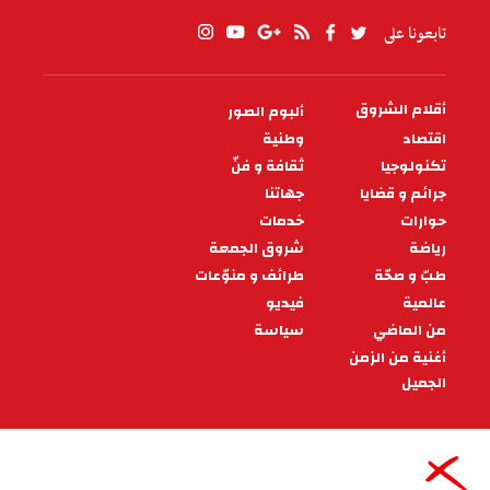
تابعونا على
أقلام الشروق
ألبوم الصور
PIED
DE
اقتصاد
وطنية
PAGE
تكنولوجيا
ثقافة و فنّ
جرائم و قضايا
جهاتنا
حوارات
خدمات
رياضة
شروق الجمعة
طبّ و صحّة
طرائف و منوّعات
عالمية
فيديو
من الماضي
سياسة
أغنية من الزمن
الجميل