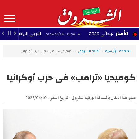
Aller
au
contenu
principal
MAIN
الأخبار
م الابتدائي 2026
الترجي الرياضي يودّع 20 لاعبًا في الميركاتو الصيفي
11:50 - 2026/08/06
NAVIGATION
الصفحة الرئيسية
أقلام الشروق
كوميديا «ترامب» فى حرب أوكرانيا
كوميديا «ترامب» فى حرب أوكرانيا
صدر هذا المقال بالنسخة الورقية للشروق - تاريخ النشر : 2025/08/10