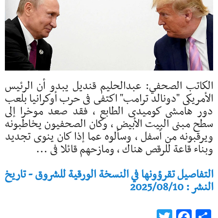
الكاتب الصحفي: عبدالحليم قنديل يبدو أن الرئيس
الأمريكى "دونالد ترامب" اكتفى فى حرب أوكرانيا بلعب
دور هامشى كوميدى الطابع ، فقد صعد موخرا إلى
سطح مبنى البيت الأبيض ، وكان الصحفيون يخاطبونه
ويرقبونه من أسفل ، وسألوه عما إذا كان ينوى تجديد
وبناء قاعة للرقص هناك ، ومازحهم قائلا فى ...
التفاصيل تقرؤونها في النسخة الورقية للشروق - تاريخ
النشر : 2025/08/10
Twitter
Facebook
Share