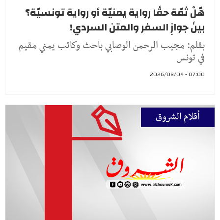
هّلْ ثمّة حقًا رواية يمنيّة أو رواية تونسيّة؟
بينَ جوازِ السفر والمتن السردي!
بقلم: مجيب الرحمن الوصابي باحث وكاتب يمني مقيم
في تونس
07:00 - 2026/08/04
أقلام الشروق