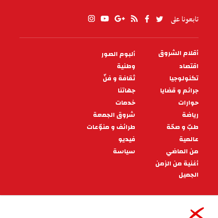
تابعونا على
أقلام الشروق
ألبوم الصور
PIED
DE
اقتصاد
وطنية
PAGE
تكنولوجيا
ثقافة و فنّ
جرائم و قضايا
جهاتنا
حوارات
خدمات
رياضة
شروق الجمعة
طبّ و صحّة
طرائف و منوّعات
عالمية
فيديو
من الماضي
سياسة
أغنية من الزمن
الجميل