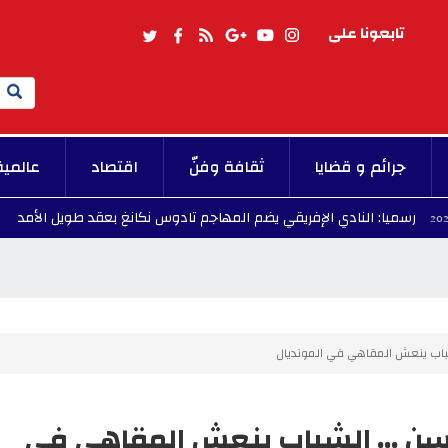
تابعونا على
Search
جرائم و قضايا
ثقافة وفنّ
اقتصاد
عالمية
النادي الإفريقي يضم المهاجم تادوس نكانغ بعقد طويل الأمد
13:25 - 2026/08/07
شباب ينعش المقاهي في المونديال
سن ... الشباب ينعش المقاهي في