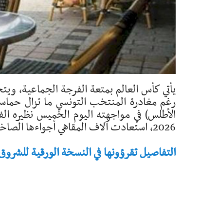
يأتي كأس العالم بمتعة الفرجة الجماعية، وي
رغم مغادرة المنتخب التونسي ما تزال حماسة
الأطلس) في مواجهته اليوم الخميس نظيره ال
2026، استعادت آلاف المقاهي أجواءها الصاخبة ...
التفاصيل تقرؤونها في النسخة الورقية للشروق - تاريخ 