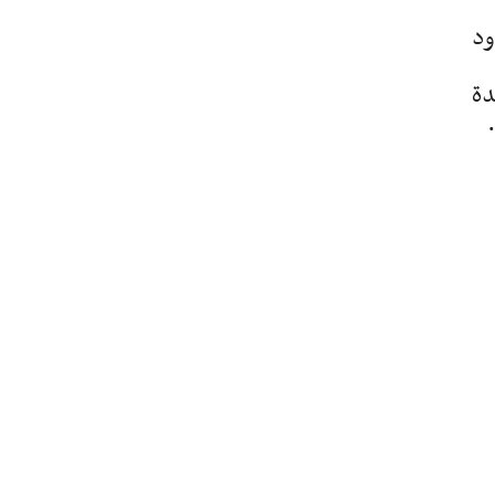
ود
دة