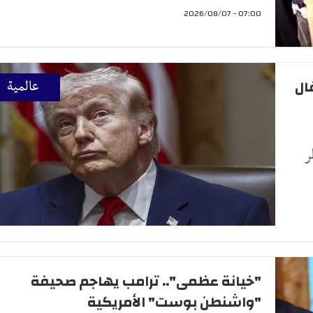
07:00 - 2026/08/07
ال
عالمية
ر
"خيانة عظمى".. ترامب يهاجم صحيفة
"واشنطن بوست" الأمريكية