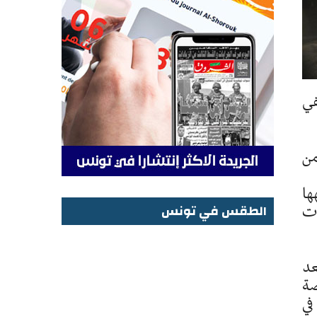
ة كانوا قد اختُطفوا في 18 جانفي
يترز"، أن مصدرا من السفارة المغربية في بوركينا فاسو، أعلن اختفاء 4 من
ها
ات
الطقس في تونس
الطقس في تونس
عد
صة
في