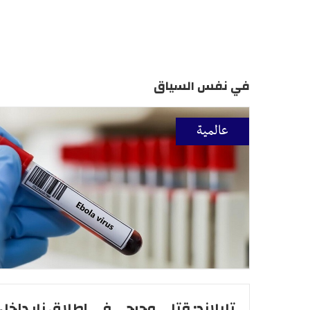
في نفس السياق
عالمية
تايلاند: قتلى وجرحى في إطلاق نار داخل