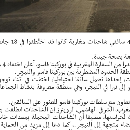
أعلنت حكومة جمهورية مالي أنه تم تحرير 4 سائقي شاحنات مغارب
ربعة بصحة جيدة.
وفي وقت سابق، ذكرت وكالة "رو
طقة الحدود المضطربة بين بوركينا فاسو والنيجر.
 إحداها تحمل سائقا احتياطيا، اختفت في أثناء توجه
إلى تيرا في النيجر، وهي منطقة معروفة بنشاط الجماع
تعاون مع سلطات بوركينا فاسو للعثور على السائقين.
المغرب، الشرقي الهاشمي، لرويترز إن الشاحنات انطلقت ب
ة لحراستها، مضيفا أن الشاحنات المحملة بمعدات خا
يضاء متجهة إلى النيجر.، كما دعا إلى مزيد من الحماية 