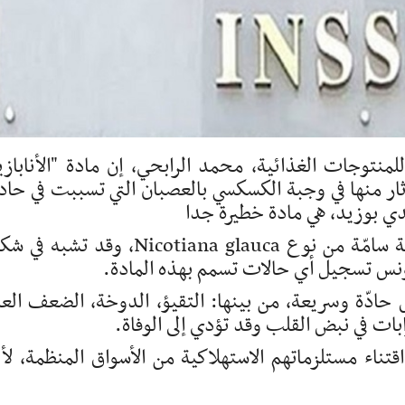
منتوجات الغذائية، محمد الرابحي، إن مادة "الأنابازي
ثار منها في وجبة الكسكسي بالعصبان التي تسببت في حاد
يدي بوزيد، هي مادة خطيرة جدا
وبين الرابحي، بأنها متأتية أساسا من نبتة برية سامّة من نوع Nicotiana glauca، وقد تش
تونس تسجيل أي حالات تسمم بهذه المادة.
 حادّة وسريعة، من بينها: التقيؤ، الدوخة، الضعف العا
ت في نبض القلب وقد تؤدي إلى الوفاة.
قتناء مستلزماتهم الاستهلاكية من الأسواق المنظمة، لأن