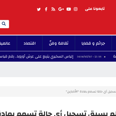
تابعونا على
Search
جرائم و قضايا
ثقافة وفنّ
اقتصاد
عالمية
إلياس السخيري يتربع على عرش أوروبا.. رقم قياسي يضع نسر
12:35 - 2026/
جيل أي حالة تسمم بمادة "الأنابازين"
لم يسبق تسجيل أي حالة تسمم بمادة