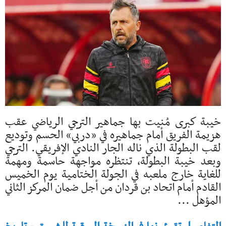
خيبة كبرى مُنيت بها جماهير الترجي الرياضي عقب
هزيمة الفريق أمام جماهيره في «دربي» الحسم وتوديع
لقب البطولة الذي ناله الجار النادي الإفريقي. الترجي
وبعد خيبة البطولة، تنتظره مواجهة حاسمة ومهمة
للغاية خارج ملعبه في الجولة الختامية يوم الخميس
القادم أمام اتحاد بن قردان من أجل ضمان المركز الثاني
المؤهل ...