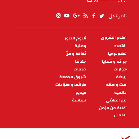
تابعونا على
أقلام الشروق
ألبوم الصور
PIED
DE
اقتصاد
وطنية
PAGE
تكنولوجيا
ثقافة و فنّ
جرائم و قضايا
جهاتنا
حوارات
خدمات
رياضة
شروق الجمعة
طبّ و صحّة
طرائف و منوّعات
عالمية
فيديو
من الماضي
سياسة
أغنية من الزمن
الجميل