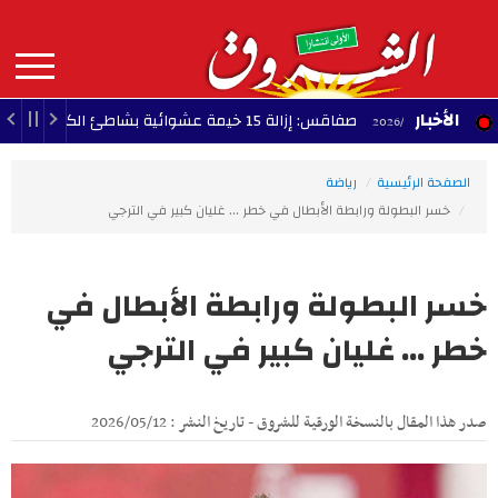
Aller
au
contenu
principal
MAIN
الأخبار
صفاقس: إزالة 15 خيمة عشوائية بشاطئ الكازينو
17:42 - 2026/08/08
NAVIGATION
الصفحة الرئيسية
رياضة
خسر البطولة ورابطة الأبطال في خطر ... غليان كبير في الترجي
خسر البطولة ورابطة الأبطال في
خطر ... غليان كبير في الترجي
صدر هذا المقال بالنسخة الورقية للشروق - تاريخ النشر : 2026/05/12