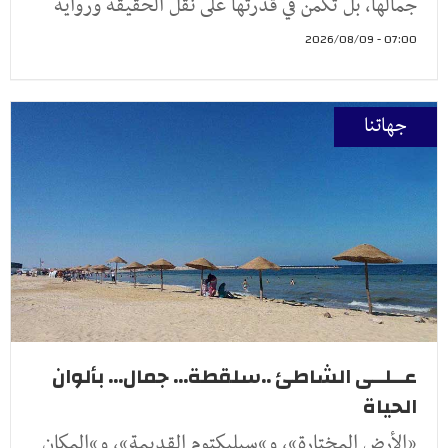
جمالها، بل تكمن في قدرتها على نقل الحقيقة ورواية
07:00 - 2026/08/09
جهاتنا
عــلــى الشاطئ ..سلقطة... جمال... بألوان
الحياة
«الأرض المختارة»، و»سيليكتوم القديمة»، و»المكان