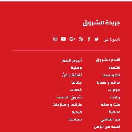
جريدة الشروق
تابعونا على
أقلام الشروق
ألبوم الصور
PIED
DE
اقتصاد
وطنية
PAGE
تكنولوجيا
ثقافة و فنّ
جرائم و قضايا
جهاتنا
حوارات
خدمات
رياضة
شروق الجمعة
طبّ و صحّة
طرائف و منوّعات
عالمية
فيديو
من الماضي
سياسة
أغنية من الزمن