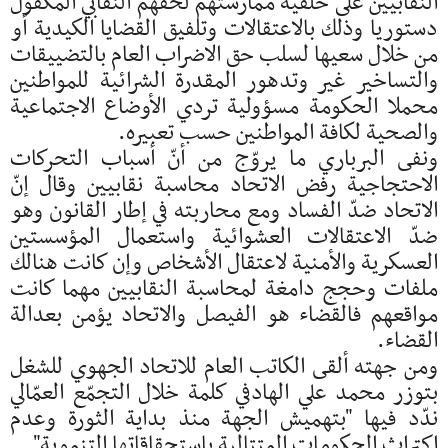
النقابيين على خلفية ممارستهم لحقهم النقابي المكفول
دستوريا وذلك بالاعتقالات وتلفيق القضايا الكيدية أو
من خلال سعيها لسلب حق الاضراب العام بالتضييقات
والتساخير غير وتدهور المقدرة الشرائية للمواطنين
محملا الحكومة مسؤولية تردي الأوضاع الاجتماعية
والصحية لكافة المواطنين حسب تعبيره.
ونفى البرباري ما يروّج من أنّ أسباب التحركات
الاحتجاجية رفض الاتحاد محاسبة نقابيين وقال إنّ
الاتحاد ضدّ الفساد ومع محاربته في إطار القانون وهو
ضدّ الاعتقالات العشوائية واستعمال المؤسستين
العسكرية والأمنية لاعتقال الأشخاص وإن كانت هنالك
ملفات وحجج دامغة لمحاسبة النقابيين مهما كانت
مواقعهم فالقضاء هو الفيصل والاتحاد يؤمن بعدالة
القضاء.
ومن جهته ألقى الكاتب العام للاتحاد الجهوي للشغل
بتوزر محمد علي الهادفي كلمة خلال التجمّع العمّالي
ندّد فيها "بتهميش الجهة منذ بداية الثورة وعدم
اكتراث الحكومات المتتالية باستحقاقاتها التنموية".