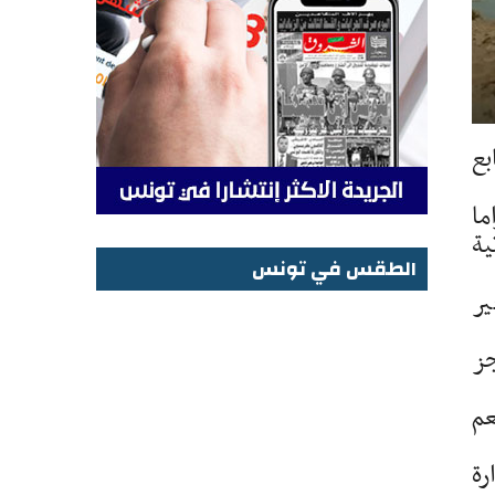
بع
ما
تية
الطقس في تونس
ير
الطقس في تونس
جز
عم
رة