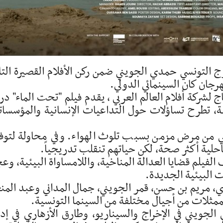
ج التونسي حمدي الجويني ضمن ركن الأفلام القصيرة التا
هرجان كان السينمائي الدولي.
شركة أفلام العالم العربي ، يقدم فيلم "تحت الماء" درا
 وبيئية وقانونية تمتد على 30 دقيقة، تطرح تساؤلات حول التداعيات الإنسانية والمؤسسا
ي من مرض مزمن بسبب تلوث الهواء. وفي محاولة لتوف
ساحلية أكثر صحة، لكن حياتهم تنقلب تدريجياً.
يلم قضايا العدالة المناخية، واللامساواة البيئية، وع
ات البيئية الجديدة.
ي، مريم بن حسن، قمر الجويني، جمال المداني وعبد المن
مثلات من أجيال مختلفة من السينما التونسية.
ويني في الإخراج والسيناريو، وطارق الأزهاري في إدا