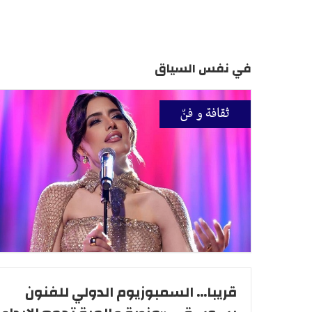
في نفس السياق
ثقافة و فنّ
قريبا... السمبوزيوم الدولي للفنون