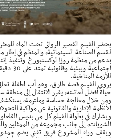
يحضر الفيلم القصير الروائي تحت الماء للمخر
لـقسم الصناعة السينمائية، والمنظم في إطار م
بدعم من منظمة روزا لوكسنبورغ وتنفيذ إنتاج ل
اجتماعية
للأزمة المناخية.
يروي الفيلم قصة طارق، وهو أب لطفلة تعان
حياة أفضل لعائلته، يقرر الانتقال إلى منطقة 
ومن خلال معالجة حساسة وملتزمة، يستكشف الف
الأنظمة الإدارية والقانونية عن مواكبة التحول
ويشارك في بطولة الفيلم كل من بديس القلعاو
الشويات، إلى جانب مجموعة من الممثلين والم
ويقف وراء المشروع فريق تقني يضم حمدي الج