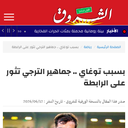
Aller
au
contenu
principal
MAIN
الأخبار
ام سفينة رومانية محملة بمئات الجرات الفخارية
فرن
22:50 - 2026/08/09
NAVIGATION
الصفحة الرئيسية
رياضة
بسبب توغاي .. جماهير الترجي تثور على الرابطة
بسبب توغاي .. جماهير الترجي تثور
على الرابطة
صدر هذا المقال بالنسخة الورقية للشروق - تاريخ النشر : 2026/06/12