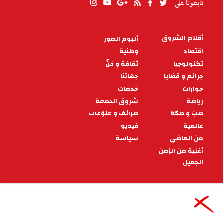
تابعونا على
أقلام الشروق
ألبوم الصور
PIED
DE
اقتصاد
وطنية
PAGE
تكنولوجيا
ثقافة و فنّ
جرائم و قضايا
جهاتنا
حوارات
خدمات
رياضة
شروق الجمعة
طبّ و صحّة
طرائف و منوّعات
عالمية
فيديو
من الماضي
سياسة
أغنية من الزمن
الجميل