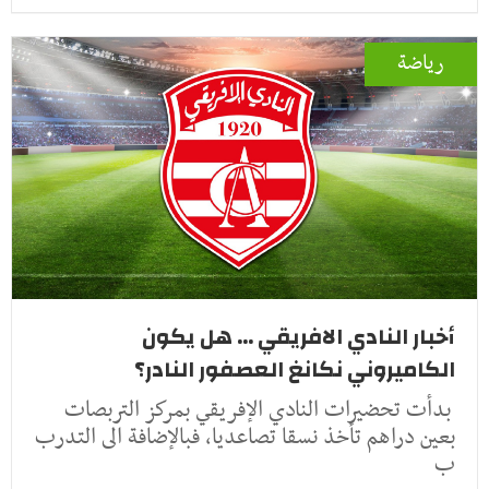
رياضة
أخبار النادي الافريقي ... هل يكون
الكاميروني نكانغ العصفور النادر؟
بدأت تحضيرات النادي الإفريقي بمركز التربصات
بعين دراهم تأخذ نسقا تصاعديا، فبالإضافة الى التدرب
ب