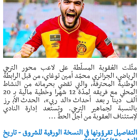
مثّلت العُقوبة المسلّطة على لاعب محور الترجي
الرياضي، الجزائري محمّد أمين توغاي، من قبل الرابطة
الوطنية المحترفة، والتي تقضي بحرمانه من النشاط
المحلي مع فريقه لمدّة 12 شهرا وخطية مالية بـ 20
ألف دينار بعد أحداث «الدربي»، الحدث الأبرز
بالنسبة لجماهير الترجي. وتستعد إدارة النادي
لإستئناف العقوبة من أجل الحطّ ...
التفاصيل تقرؤونها في النسخة الورقية للشروق - تاريخ