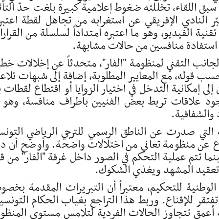
بق اللقاء، تخللته ضغوط إعلامية كبيرة بلغت حدّ التأث
 النادي الإفريقي عن استغرابه من تجاهل لقطة اعتبر
ية الفيديو، وهو ما اعتبره امتداداً لسلسلة من القرار
ل استفادة منافسين من حالات مشابهة.
جانب التقني لمنظومة "الفار"، متحدثاً عن إخلالات خطي
حسب قوله، مع المعايير المطلوبة، إضافة إلى شبهات تلا
لى إمكانية التدخل في اختيار الزوايا أو اقتطاع لقطات ب
 وجود علاقات تربط بعض الفنيين بأطراف منافسة، وهو 
 والشفافية.
 التي صدرت عن الناطق الرسمي للترجي الرياضي التونس
لدفاع عن منظومة تعاني من اختلالات واضحة. وأوضح أن د
ينما تتم عملية التحكم في الصور داخل غرفة "الفار" من ق
ن تعقيد المشهد ويغذي الشكوك.
 الوطنية للتحكيم، معتبراً أن التبريرات المقدمة بخص
فتقر للإقناع. وربط هذا التراجع بغياب الحكام التونسي
زمة أعمق تتجاوز الحالات الفردية لتلامس مستوى المنظو