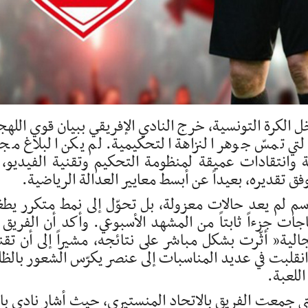
 الكرة التونسية، خرج النادي الإفريقي ببيان قوي اللهج
لتي تمسّ جوهر النزاهة التحكيمية. لم يكن البلاغ مج
 وانتقادات عميقة لمنظومة التحكيم وتقنية الفيديو، 
تقديره، بعيداً عن أبسط معايير العدالة الرياضية.
سم لم يعد حالات معزولة، بل تحوّل إلى نمط متكرر يط
 جزءاً ثابتاً من المشهد الأسبوعي. وأكد أن الفريق 
الية” أثّرت بشكل مباشر على نتائجه، مشيراً إلى أن تقن
انقلبت في عديد المناسبات إلى عنصر يكرّس الشعور بالظل
للعبة.
لتي جمعت الفريق بالاتحاد المنستيري، حيث أشار نادي ب