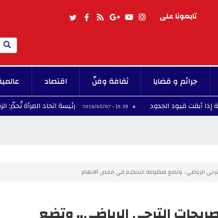
تابعونا على
Search
جرائم و قضايا
ثقافة وفنّ
اقتصاد
عالمية
قيود الحدود
رئيسة اتحاد المرأة تُحذّر: الزواج غير ا
15:19 - 2026/08/07
 الترجي الرياضي.. وتضع منظومة التحكيم في قفص الاتهام
 تصريحات الترجي الرياضي.. وتضع