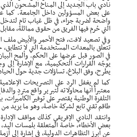
نادي باب الجديد إلى المناخ المشحون الذي س
على بعض المسؤولين داخل الجامعة. كما عبّر
واضحة لضربة جزاء، في ظل غياب تام لتدخل تقن
التي حُرم فيها الفريق من حقوق مماثلة، مقاب
وفي تصعيد لافت، فتح الأحمر والأبيض ملف ال
تتعلق بالمعدات المستخدمة التي لا تتطابق، 
في الصور قبل عرضها على الحكم. وألمح البيان إ
يوجّه القرارات التحكيمية، مع الإشارة إلى
يطرح، وفق البلاغ، تساؤلات جدية حول الحياد
كما لم يغفل الرد على التصريحات الإعلامية
معتبراً أنها محاولاته لتبرير واقع متردٍ وا
التلفزة الوطنية يقتصر على توفير الكاميرات، ب
طاقم تقني تابع لشركة خاصة، وهو ما يزيد م
وانتقد النادي الإفريقي كذلك مواقف الإدارة
بعض الأخطاء، خاصة المتعلقة بلمسات اليد، ت
عن أبرز التظاهرات الدولية، في إشارة إلى أ