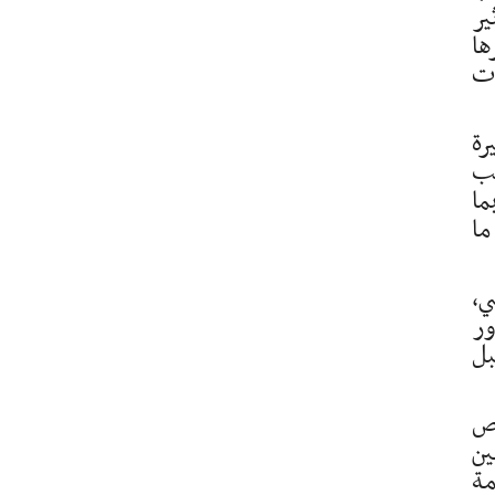
ير
ها
ات
رة
عب
ما
ما
ي،
ور
بل
وص
ين
مة