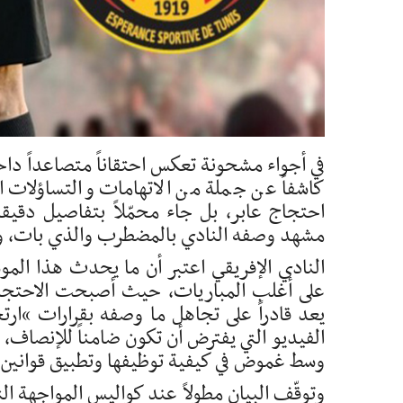
في أجواء مشحونة تعكس احتقاناً متصاعداً داخل
كاشفاً عن جملة من الاتهامات والتساؤلات ا
احتجاج عابر، بل جاء محمّلاً بتفاصيل دقيقة
مشهد وصفه النادي بالمضطرب والذي بات، وفق 
النادي الإفريقي اعتبر أن ما يحدث هذا المو
على أغلب المباريات، حيث أصبحت الاحتجاجات
يعد قادراً على تجاهل ما وصفه بقرارات “ارتج
الفيديو التي يفترض أن تكون ضامناً للإنصاف، 
وسط غموض في كيفية توظيفها وتطبيق قوانين ا
وتوقّف البيان مطولاً عند كواليس المواجهة ا