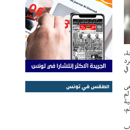
ة،
رد
في
غى
الطقس في تونس
لم
الطقس في تونس
ية
م،
اب