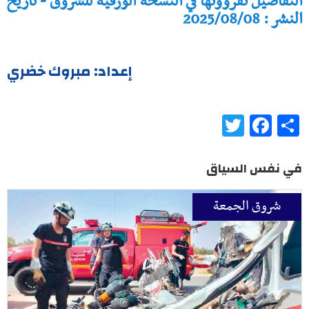
التفاصيل تقرؤونها في النسخة الورقية للشروق - تاريخ
النشر : 2025/08/08
إعداد: مبروك خضري
Twitter
Facebook
Share
في نفس السياق
شروق الجمعة