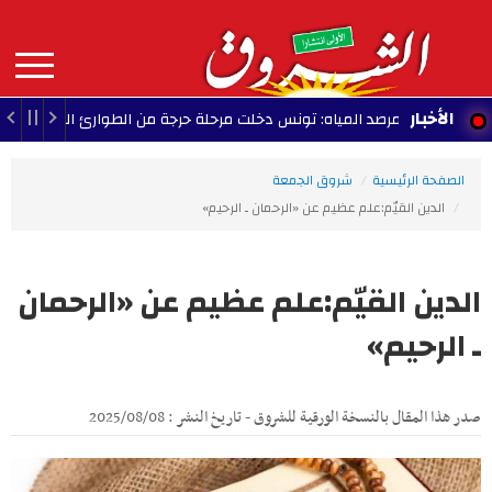
Aller
au
contenu
principal
MAIN
الأخبار
مرصد المياه: تونس دخلت مرحلة حرجة من الطوارئ المائية مع ذروة ا
NAVIGATION
الصفحة الرئيسية
شروق الجمعة
الدين القيّم:علم عظيم عن «الرحمان ـ الرحيم»
الدين القيّم:علم عظيم عن «الرحمان
ـ الرحيم»
صدر هذا المقال بالنسخة الورقية للشروق - تاريخ النشر : 2025/08/08