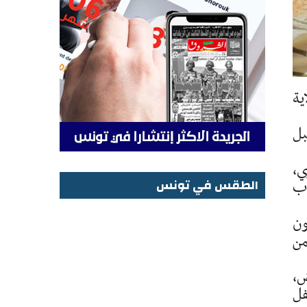
ية
بل
ي،
الطقس في تونس
اب
الطقس في تونس
تر، ويكاد يكون
من
ض،
فل