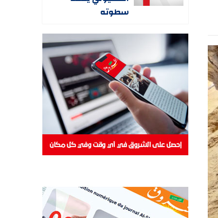
سطوته