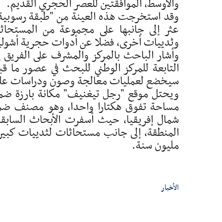
والأوسط، الموافقتين للعصر الحجري القديم.
وقد استخرجت هذه العينة من "طبقة رسوبية 
عثر إلى جانبها على مجموعة من المستحاث
وثدييات أخرى، فضلا عن أدوات حجرية أشولية 
وأشار الباحث بالمركز والمشرف على الفريق إ
التابعة للمركز الوطني للبحث في عصور ما قب
سيخضع لعمليات معالجة وصون ودراسات علم
ويحتل موقع "رجل تيغنيف" مكانة بارزة ضمن 
مساحة تفوق هكتارا واحدا، وهو مصنف ضمن ال
شمال إفريقيا، حيث أسفرت الأبحاث السابقة 
مليون سنة.
الأخبار