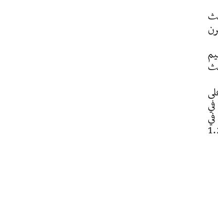
يث
رن
يم
يث
لى
في
في
 لثدييات كبيرة وأدوات حجرية أشولية يتراوح تاريخها بين مليون و 1.2