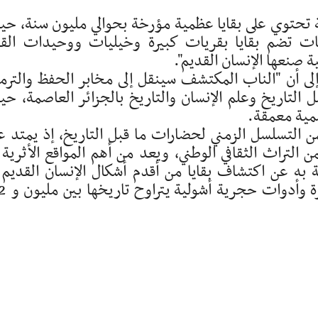
تحتوي على بقايا عظمية مؤرخة بحوالي مليون سنة، ح
ات تضم بقايا بقريات كبيرة وخيليات ووحيدات الق
صنعها الإنسان القديم".
لى أن "الناب المكتشف سينقل إلى مخابر الحفظ والترم
ل التاريخ وعلم الإنسان والتاريخ بالجزائر العاصمة، ح
ية معمقة.
التسلسل الزمني لحضارات ما قبل التاريخ، إذ يمتد ع
تراث الثقافي الوطني، ويعد من أهم المواقع الأثرية 
به عن اكتشاف بقايا من أقدم أشكال الإنسان القديم 
المنطقة، إلى جانب مستحاثات