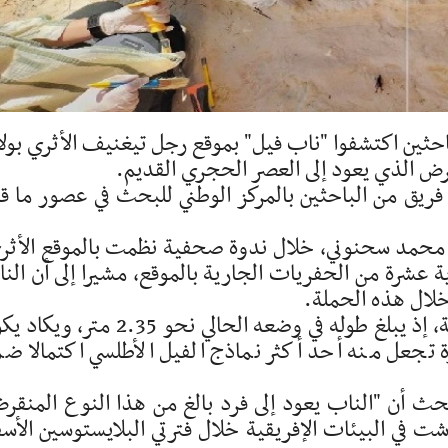
لباحثين اكتشفوا "ناب فيل" بموقع رجل تيغنيف الأثري بولا
رض الذي يعود إلى العصر الحجري القديم.
ريق من الباحثين بالمركز الوطني للبحث في عصور ما ق
 محمد سحنوني، خلال ندوة صحفية نظمت بالموقع الأثر
ة عشرة من الحفريات الجارية بالموقع، مشيرا إلى أن الن
لال هذه الحملة.
وأضاف بأن "الناب يتميز بحالة حفظ استثنائية، إذ يبلغ طوله في وضعه الحالي نحو 2.35 م
ة تجعل منه أحد أكثر نماذج الفيل الأطلسي اكتمالا ض
لبحث أن "الناب يعود إلى فرد بالغ من هذا النوع المنقر
شت في البيئات الإفريقية خلال فترتي البلايستوسين الأس