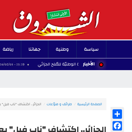
سياسة
وطنية
جهاتنا
رياضة
الأخبار
لتقي رئيس اللّجنة الوطنيّة للصّلح الجزائي
إلغاء ع
23:29 - 2026/08/05
الصفحة الرئيسية
طرائف و منوّعات
الجزائر.. اكتشاف "ناب فيل" 
Share
Facebook
الجزائر.. اكتشاف "ناب فيل" ي