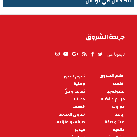
الطقس في تونس
الطقس في تونس
جريدة الشروق
تابعونا على
أقلام الشروق
ألبوم الصور
PIED
DE
اقتصاد
وطنية
PAGE
تكنولوجيا
ثقافة و فنّ
جرائم و قضايا
جهاتنا
حوارات
خدمات
رياضة
شروق الجمعة
طبّ و صحّة
طرائف و منوّعات
عالمية
فيديو