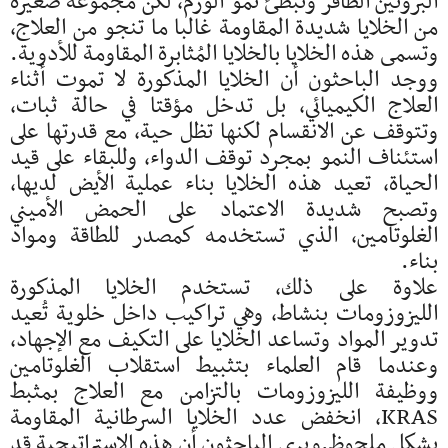
البروتين الطافر وتبطئ نمو الورم، لكن مجموعة صغيرة
من الخلايا شديدة المقاومة غالبا ما تنجو من العلاج،
وتسمى هذه الخلايا بالخلايا المُثابرة المقاومة للأدوية.
ووجد الباحثون أن الخلايا المذكورة لا تموت أثناء
العلاج الكيميائي، بل تدخل مؤقتا في حالة ثبات،
وتتوقف عن الانقسام لكنها تظل حية، مع قدرتها على
استئناف النمو بمجرد توقف الدواء، وللبقاء على قيد
الحياة، تعيد هذه الخلايا بناء عملية الأيض لديها،
وتصبح شديدة الاعتماد على الحمض الأميني
الغلوتامين، الذي تستخدمه كمصدر للطاقة ومواد
بناء.
علاوة على ذلك، تستخدم الخلايا المذكورة
الليزوزومات بنشاط، وهي تراكيب داخل خلوية تُعيد
تدوير المواد وتساعد الخلايا على التكيف مع الإجهاد،
وعندما قام العلماء بتثبيط استقلاب الغلوتامين
ووظيفة الليزوزومات بالتزامن مع العلاج بمثبط
KRAS، انخفض عدد الخلايا السرطانية المقاومة
بشكل ملحوظ.ويرى الباحثون أن هذه الاستراتيجية قد