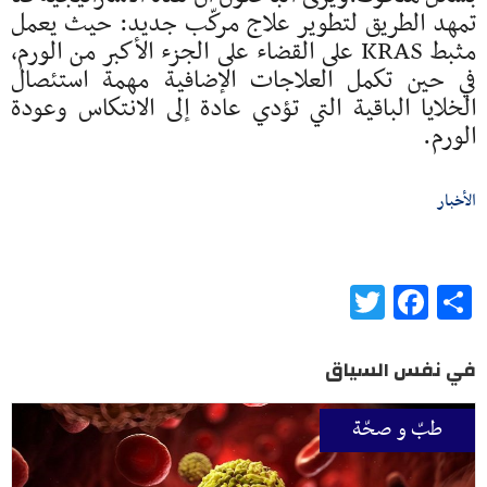
تمهد الطريق لتطوير علاج مركّب جديد: حيث يعمل
مثبط KRAS على القضاء على الجزء الأكبر من الورم،
في حين تكمل العلاجات الإضافية مهمة استئصال
الخلايا الباقية التي تؤدي عادة إلى الانتكاس وعودة
الورم.
الأخبار
Twitter
Facebook
Share
في نفس السياق
طبّ و صحّة