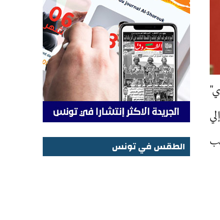
ادري"
لي
بب
الطقس في تونس
الطقس في تونس