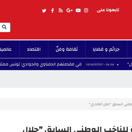
تابعونا على
Search
جرائم و قضايا
ثقافة وفنّ
اقتصاد
عالمية
في مقدمتهم الحفناوي والجوادي: تونس ممثلة بـ5 سباحين في الألعاب المتوسطية تارنتو 2026
16:06 - 2026
وطني السابق "جلال القادري"
 للناخب الوطني السابق "جلال