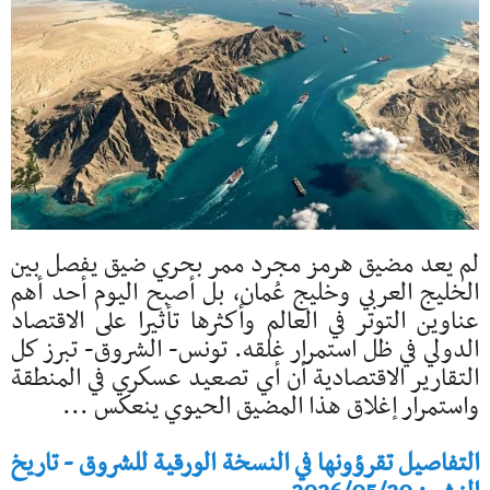
لم يعد مضيق هرمز مجرد ممر بحري ضيق يفصل بين
الخليج العربي وخليج عُمان، بل أصبح اليوم أحد أهم
عناوين التوتر في العالم وأكثرها تأثيرا على الاقتصاد
الدولي في ظل استمرار غلقه. تونس- الشروق- تبرز كل
التقارير الاقتصادية أن أي تصعيد عسكري في المنطقة
واستمرار إغلاق هذا المضيق الحيوي ينعكس ...
التفاصيل تقرؤونها في النسخة الورقية للشروق - تاريخ