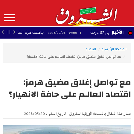
Aller
au
contenu
principal
MAIN
الأخبار
 37 درجة
جامعة كرة القدم: ناجي الجويني 
19:06 - 2026/08/06
NAVIGATION
الصفحة الرئيسية
اقتصاد
مع تواصل إغلاق مضيق هرمز: اقتصاد العالـم على حافة الانهيار؟
مع تواصل إغلاق مضيق هرمز:
اقتصاد العالـم على حافة الانهيار؟
صدر هذا المقال بالنسخة الورقية للشروق - تاريخ النشر : 2026/05/20