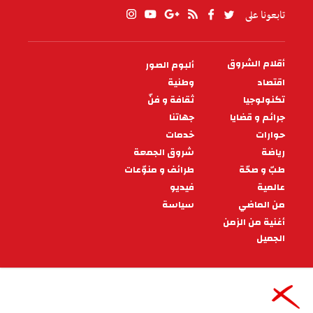
تابعونا على
أقلام الشروق
ألبوم الصور
PIED
DE
اقتصاد
وطنية
PAGE
تكنولوجيا
ثقافة و فنّ
جرائم و قضايا
جهاتنا
حوارات
خدمات
رياضة
شروق الجمعة
طبّ و صحّة
طرائف و منوّعات
عالمية
فيديو
من الماضي
سياسة
أغنية من الزمن
الجميل