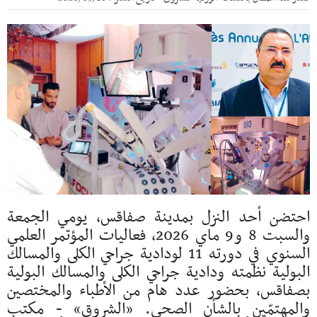
احتضن أحد النزل بمدينة صفاقس، يومي الجمعة
والسبت 8 و9 ماي 2026، فعاليات المؤتمر العلمي
السنوي في دورته 11 لودادية جراحي الكلى والمسالك
البولية نظمته ودادية جراحي الكلى والمسالك البولية
بصفاقس، بحضور عدد هام من الأطباء والمختصين
والمهتمّين بالشأن الصحي. «الشروق» - مكتب