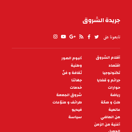
جريدة الشروق
تابعونا على
أقلام الشروق
ألبوم الصور
PIED
DE
اقتصاد
وطنية
PAGE
تكنولوجيا
ثقافة و فنّ
جرائم و قضايا
جهاتنا
حوارات
خدمات
رياضة
شروق الجمعة
طبّ و صحّة
طرائف و منوّعات
عالمية
فيديو
من الماضي
سياسة
أغنية من الزمن
الجميل