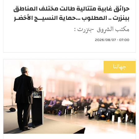
حرائق غابية متتالية طالت مختلف المناطق
ببنزرت .. المطلوب ...حماية النسيــج الأخضـر
مكتب الشروق -بنزرت :
07:00 - 2026/08/07
جهاتنا