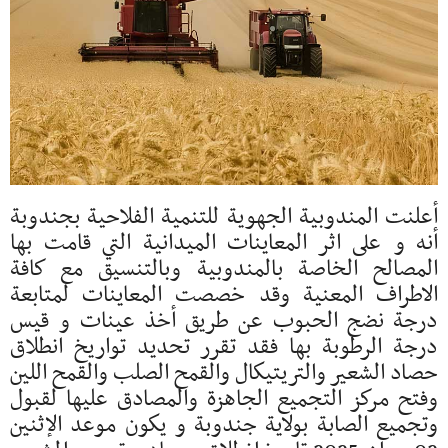
أعلنت المندوبية الجهوية للتنمية الفلاحية بجندوبة
أنه و على اثر المعاينات الميدانية التي قامت بها
المصالح الخاصة بالمندوبية وبالتنسيق مع كافة
الاطراف المعنية وقد خصصت المعاينات لمتابعة
درجة نضج الحبوب عن طريق أخذ عينات و قيس
درجة الرطوبة بها فقد تقرر تحديد تواريخ انطلاق
حصاد الشعير والتريتيكال والقمح الصلب والقمح اللين
وفتح مركز التجميع الجاهزة والمصادق عليها لقبول
وتجميع الصابة بولاية جندوبة و يكون موعد الإثنين