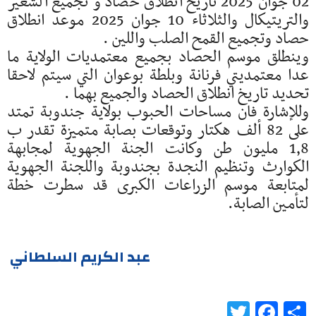
02 جوان 2025 تاريخ انطلاق حصاد و تجميع الشعير
والتريتيكال والثلاثاء 10 جوان 2025 موعد انطلاق
حصاد وتجميع القمح الصلب واللين .
وينطلق موسم الحصاد بجميع معتمديات الولاية ما
عدا معتمديتي فرنانة وبلطة بوعوان التي سيتم لاحقا
تحديد تاريخ انطلاق الحصاد والجميع بهما .
وللإشارة فان مساحات الحبوب بولاية جندوبة تمتد
على 82 ألف هكتار وتوقعات بصابة متميزة تقدر ب
1٫8 مليون طن وكانت الجنة الجهوية لمجابهة
الكوارث وتنظيم النجدة بجندوبة واللجنة الجهوية
لمتابعة موسم الزراعات الكبرى قد سطرت خطة
لتأمين الصابة.
عبد الكريم السلطاني
Twitter
Facebook
Share