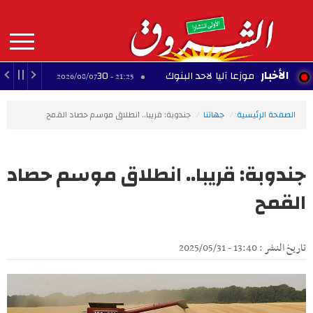
Aller
au
contenu
principal
MAIN
الأخبار
شم موزعا آليا لاحد البنوك
30 عارضًا يشاركون في معرض الصناعات التقليدية بالمحرس
21:25 - 2026/08/07
NAVIGATION
الصفحة الرئيسية
جهاتنا
جندوبة: قريبا.. انطلاق موسم حصاد القمح
جندوبة: قريبا.. انطلاق موسم حصاد
القمح
تاريخ النشر : 13:40 - 2025/05/31