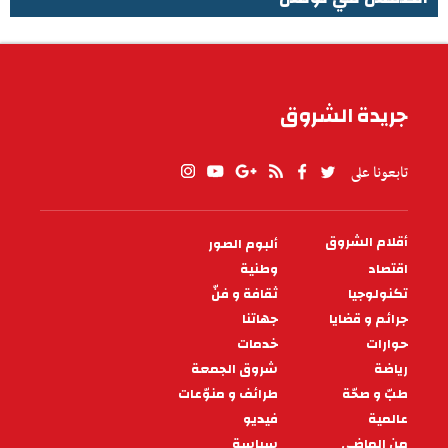
الطقس في تونس
جريدة الشروق
تابعونا على
أقلام الشروق
ألبوم الصور
PIED
DE
اقتصاد
وطنية
PAGE
تكنولوجيا
ثقافة و فنّ
جرائم و قضايا
جهاتنا
حوارات
خدمات
رياضة
شروق الجمعة
طبّ و صحّة
طرائف و منوّعات
عالمية
فيديو
من الماضي
سياسة