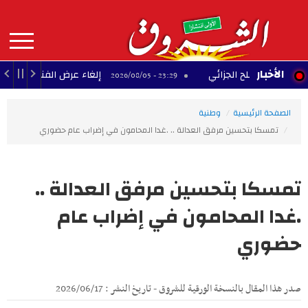
Aller
au
contenu
principal
MAIN
الأخبار
 للصّلح الجزائي
إلغاء عرض الفنان بودشار ضمن م
23:29 - 2026/08/05
NAVIGATION
الصفحة الرئيسية
وطنية
تمسكا بتحسين مرفق العدالة .. .غدا المحامون في إضراب عام حضوري
تمسكا بتحسين مرفق العدالة ..
.غدا المحامون في إضراب عام
حضوري
صدر هذا المقال بالنسخة الورقية للشروق - تاريخ النشر : 2026/06/17