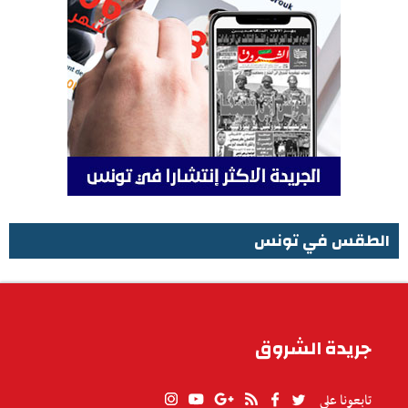
الطقس في تونس
الطقس في تونس
جريدة الشروق
تابعونا على