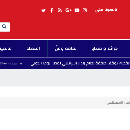
تابعونا على
Search
جرائم و قضايا
ثقافة وفنّ
اقتصاد
عالمية
قف صفقة نظام رادار إسرائيلي لمطار روما الدولي
برش
21:42 - 2026/08/06
كاء الاصطناعي