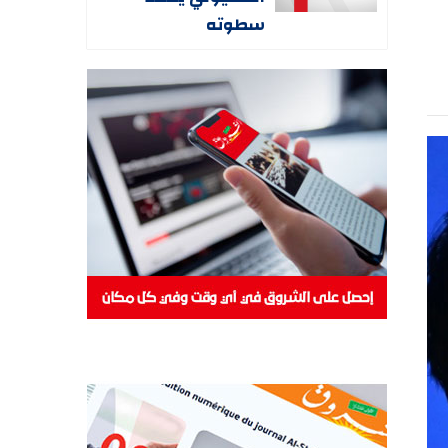
سطوته