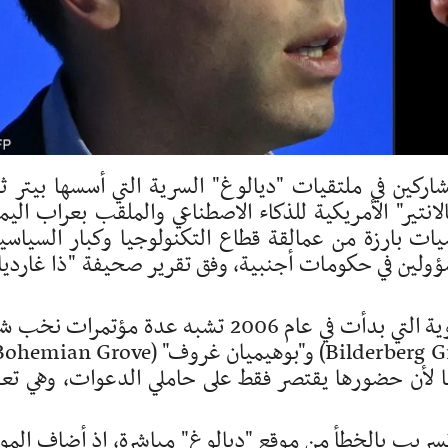
كين في ملتقيات "ديالوغ" السرية التي أسسها بيتر ث
نتير" الأمريكية للذكاء الاصطناعي والملقب بعراب اليم
ت بارزة من عمالقة قطاع التكنولوجيا وكبار السياسي
ولين في حكومات أجنبية، وفق تقرير صحيفة "ذا غارديا
ويشير التقرير إلى أن ملتقيات "ديالوغ" السنوية التي بدأت في عام 2006 تشبه عدة مؤتمرات 
ها لأن حضورها يقتصر فقط على حاملي الدعوات، وهي تع
 تسريب بالخطأ من موقع "ديالوغ" مباشرة، إذ أضاف المو