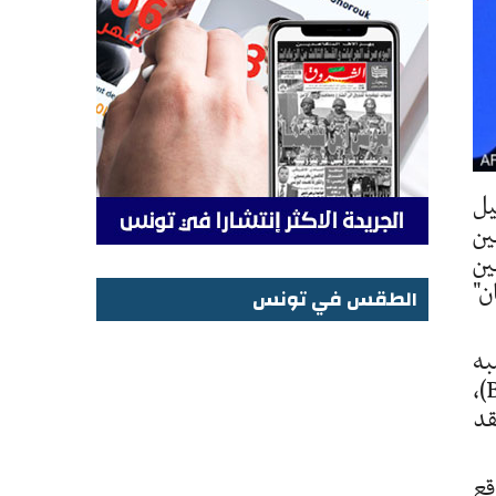
يل
ين
ين
ن"
الطقس في تونس
الطقس في تونس
نخب شبه
سرية أخرى مثل "مجموعة بيلدربيرغ" (Bilderberg Group) و"بوهيميان غروف" (Bohemian Grove)،
قد
قع