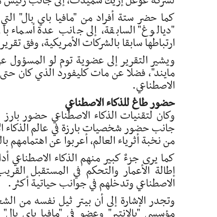
لشركة غوغل إريك شميدت، إلى جانب رئيس م
كما حضر ستة أفراد من "مافيا باي بال" الت
"ديالوغ" السابقة، إلى جانب عدة أسماء بار
ارتباطها سابقا بالشركات الأمريكية، وفق تقرير 
ويشير التقرير إلى عضوية توم لو المسؤول عن
مايند"، فضلا عن مات كليفورد الذي كان حتى 
الاصطناعي.
حضور طاغ للذكاء الاصطناعي
وكان لتقنيات الذكاء الاصطناعي حضور بارز لل
جانب حضور شخصيات بارزة في عالم الذكاء الا
من نخبة أثرياء العالم، أعربوا عن اهتمامهم بال
كما يرى جزءٌ كبير منهم الذكاء الاصطناعي أد
إطالة الأعمار والتحكم في المستقبل القري
الاصطناعي وتدخلهم في جوانب حياتية أكثر.
وتجدر الإشارة إلى أن بيتر ثيل نفسه من الش
مؤسسي "بالانتير" وعضو في "مافيا باي بال"