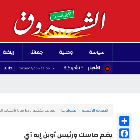
سياسة
وطنية
جهاتنا
رياضة
الأخبار
فة "واشنطن بوست" الأمريكية
إيطاليا.. القضاء يو
22:06 - 2026/08/06
الصفحة الرئيسية
تكنولوجيا
تسريب يكشف ناديا سريا لأقطاب الذ
Share
Facebook
يضم ماسك ورئيس أوبن إيه آي