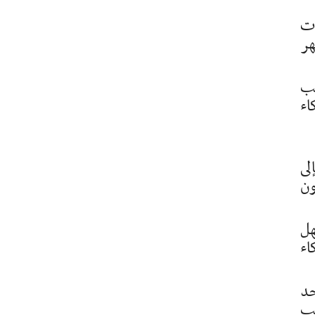
ات
هر
يب
اء
لى
ون
هل
اء
حد
مب