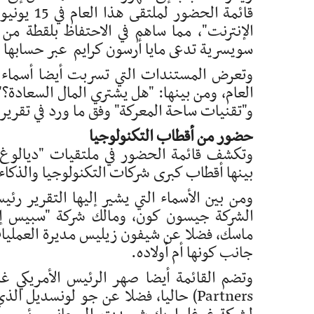
قائمة الح
الإنترنت"، مما ساهم في الاحتفاظ بلقطة من
سويسرية تدعى مايا أرسون كرايم عبر حسابها في منصة "بلو سكاي" 
وتعرض المستندات التي تسربت أيضا أسماء 
العام، ومن بينها: "هل يشتري المال السعادة؟" 
و"تقنيات ساحة المعركة" وفق ما ورد في تقرير ال
حضور من أقطاب التكنولوجيا
وتكشف قائمة الحضور في ملتقيات "ديالوغ" 
بينها أقطاب كبرى شركات التكنولوجيا والذكاء ا
ومن بين الأسماء التي يشير إليها التقرير ر
الشركة جيسون كون، ومالك شركة "سبيس إكس"
ماسك، فضلا عن شيفون زيليس مديرة العمليات و
جانب كونها أم أولاده.
Partners) حاليا، فضلا عن جو لونسديل