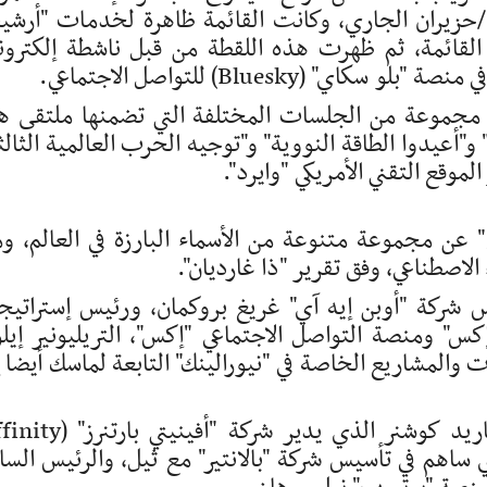
ضور لملتقى هذا العام في 15 يونيو/حزيران الجاري، وكانت القائمة ظاهرة لخدمات "أر
 القائمة، ثم ظهرت هذه اللقطة من قبل ناشطة إلكترون
(Bluesky) للتواصل الاجتماعي.
مجموعة من الجلسات المختلفة التي تضمنها ملتقى ه
و"أعيدوا الطاقة النووية" و"توجيه الحرب العالمية الثالث
موقع التقني الأمريكي "وايرد".
عن مجموعة متنوعة من الأسماء البارزة في العالم، و
لاصطناعي، وفق تقرير "ذا غارديان".
ئيس شركة "أوبن إيه آي" غريغ بروكمان، ورئيس إستراتيج
 ومنصة التواصل الاجتماعي "إكس"، التريليونير إيل
المشاريع الخاصة في "نيورالينك" التابعة لماسك أيضا إ
وتضم القائمة أيضا صهر الرئيس الأمريكي غاريد كوشنر الذي يدير شركة "أ
 الذي ساهم في تأسيس شركة "بالانتير" مع ثيل، والرئيس السا