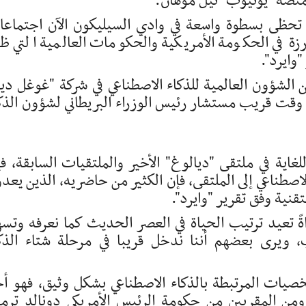
نصة "يوتيوب" نيل موهان.
ي تحظى بسطوة واسعة في وادي السيليكون الآن اجتماع
زة في الحكومة الأمريكية والحكومات العالمية التي ظ
"وايرد".
 الشؤون العالمية للذكاء الاصطناعي في شركة "غوغل د
وقت قريب مستشار رئيس الوزراء البريطاني لشؤون الذك
غاية في ملتقى "ديالوغ" الأخير والملتقيات السابقة، فإ
صطناعي إلى الملتقى، فإن الكثير من حاضريه، الذين يعد
تقنية وفق تقرير "وايرد".
اةً تعيد ترتيب الحياة في العصر الحديث كما نعرفه وتس
ب، ويرى بعضهم أننا ندخل قريبا في مرحلة شتاء الذك
خصيات المرتبطة بالذكاء الاصطناعي بشكل وثيق، فهو أ
 ومن المقربين من حكومة الرئيس الأمريكي دونالد تر