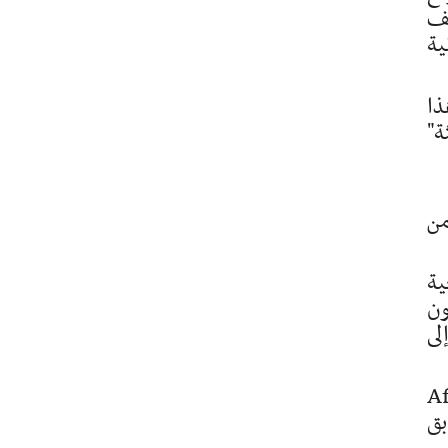
شيف
ية
ذا
ة"
من
ية
ون
لى
فينيتي بارتنرز" (Affinity
بق