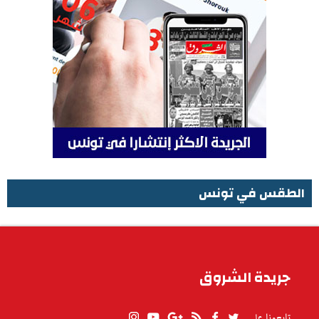
الطقس في تونس
الطقس في تونس
جريدة الشروق
تابعونا على