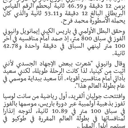
بزمن 12 دقيقة و46.59 ثانية ليحطم الرقم القياسي
البريطاني البالغ 12 دقيقة و53.11 ثانية والذي كان
يحمله الأسطورة محمد فرح.
وحقق البطل الأولمبي في باريس الكيني إيمانويل وانيوني
الفوز في سباق 800 متر، إذ صمد أمام منافسيه في آخر
100 متر لينهي السباق في دقيقة واحدة و42.78
ثانية.
وقال وانيوني "شعرت ببعض الإجهاد الجسدي لأنني
أتيت من كينيا، لذا كانت الرحلة طويلة، لكنني سعيد
بأدائي أمام منافسين أقوياء. أنا سعيد ببداية موسمي في
عام بطولة العالم هذا".
وافتتحت جوليان ألفريد، أول رياضية من سانت لوسيا
تفوز بذهبية أولمبية عبر دورة باريس، موسمها بالفوز
في سباق 100 متر في 10.89 ثانية، لتوجه إنذارا
لمنافساتها في بطولة العالم المقررة في طوكيو في
سبتمبر أيلول المقبل.