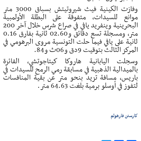
وفازت الكينية فيث شيروتيتش بسباق 3000 متر
موانع للسيدات، متفوقة على البطلة الأولمبية
البحرينية وينفريد يافي في صراع شرس خلال آخر 200
متر، ومسجلة تسع دقائق و02.60 ثانية بفارق 0.16
ثانية على يافي فيما حلت التونسية مروى البرهومي في
المركز الثالث بتوقيت 9دق و06ث و84.
وسجلت اليابانية هاروكا كيتاجوتشي، الفائزة
بالميدالية الذهبية في مسابقة رمي الرمح للسيدات في
باريس، مسافة تزيد بنحو متر عن بقية المنافسات
لتفوز في أوسلو برمية بلغت 64.63 متر.
كارستن فارهولم