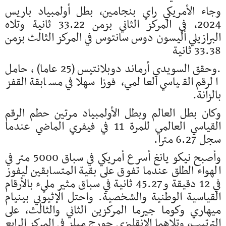
وجاء الأمريكي راي بنجامين، بطل أولمبياد باريس
2024، في المركز الثاني بزمن 33.22 ثانية وتلاه
البرازيلي أليسون دوس سانتوس في المركز الثالث بزمن
33.38 ثانية
.وحقق السويدي أرماند دوبلانتيس (25 عاما) ، حامل
الرقم القياسي العالمي، فوزا سهلا في مسابقة القفز
بالزانة.
وكان بطل العالم وبطل الأولمبياد مرتين حطم الرقم
القياسي العالمي للمرة 11 في فيفري الماضي عندما
سجل 6.27 مترا.
وأصبح نيكو يانغ أسرع أمريكي في سباق 5000 متر في
الهواء الطلق عندما تفوق على بقية المتسابقين ليفوز
في 12 دقيقة و45.27 ثانية في سباق مثير مليء بالأرقام
القياسية الوطنية والشخصية. واحتل الإثيوبي بينيام
ميهاري وكوما جيرما المركزين الثاني والثالث، على
الترتيب، وتلاهما الإنقليزي جورج ميلز في المركز الرابع