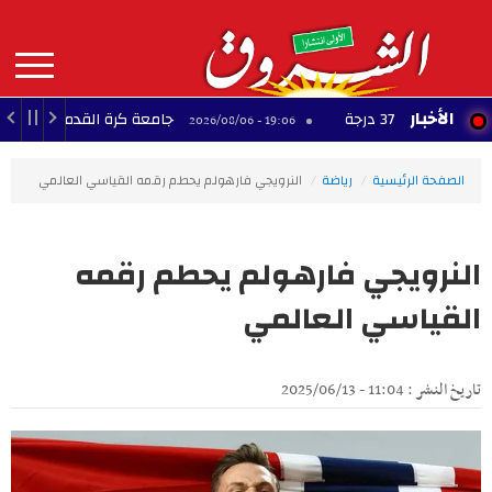
Aller
au
contenu
principal
MAIN
الأخبار
37 درجة
جامعة كرة القدم: ناجي الجويني يع
19:06 - 2026/08/06
NAVIGATION
الصفحة الرئيسية
رياضة
النرويجي فارهولم يحطم رقمه القياسي العالمي
النرويجي فارهولم يحطم رقمه
القياسي العالمي
تاريخ النشر : 11:04 - 2025/06/13