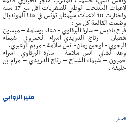
ونفس الشيء حسمت المدرب هاجر العياري قائمة
لاعبات المنتخب الوطني للصغريات اقل من 17 سنة
واختارت 10 لاعبات سيمثلن تونس في هذا المونديال
وضمت القائمة كل من :
فرح باديس – سارة البرقاوي - دعاء بوسامة – ميسون
شعبان – رتاج الدريدي-اسراء الحمروني-–شيماء
الرجوبي - لوجين رمان- انس سلامة - مريم الزعيري.
وعد الشابي- انس سلامة – سارة البرقاوي- اسراء
حمرون – شيماء الشباح – رتاج الدريدي – مرام بن
خليفة .
منير الزوابي
الأخبار