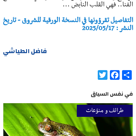
الفنا.. فهي القلب النابض ...
التفاصيل تقرؤونها في النسخة الورقية للشروق - تاريخ
النشر : 2025/05/17
فاضل الطياشي
Twitter
Facebook
Share
في نفس السياق
طرائف و منوّعات