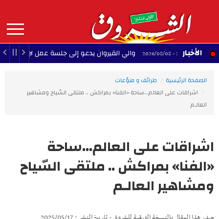
Aller
au
contenu
principal
MAIN
الأخبار
والي القيروان يدعو إلى جلسة عمل لإنقاذ الشبيبة
22:35 - 2026/08/08
NAVIGATION
الصفحة الرئيسية
طرائف و منوّعات
اشراقات على العالم...ساحة «الفنا» بمراكش .. ملتقى السّياح ومشاهير
العالـم
اشراقات على العالم...ساحة
«الفنا» بمراكش .. ملتقى السّياح
ومشاهير العالـم
صدر هذا المقال بالنسخة الورقية للشروق - تاريخ النشر : 2025/05/17