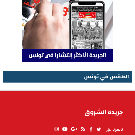
الطقس في تونس
الطقس في تونس
جريدة الشروق
تابعونا على