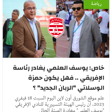
رياضة
خاص: يوسف العلمي يغادر رئاسة
الإفريقي .. فهل يكون حمزة
الوسلاتي "الربان الجديد" ؟
علم موقع الشورق أون لاين اليوم السبت 18 فيفري
2023، أن رئيس الهيئة التسييرية للنادي الإفريقي
"يوسف العلمي" مغادرة الهيئة الحالي