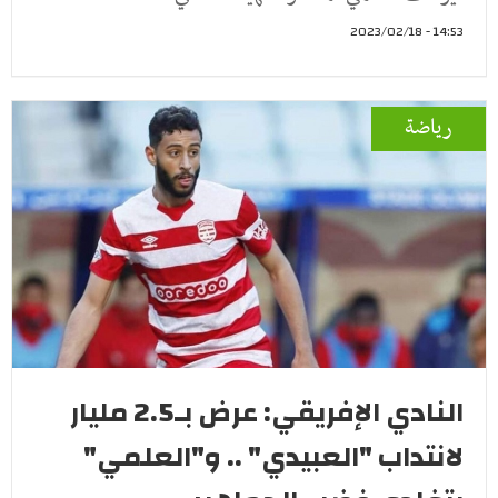
14:53 - 2023/02/18
رياضة
النادي الإفريقي: عرض بـ2.5 مليار
لانتداب "العبيدي" .. و"العلمي"