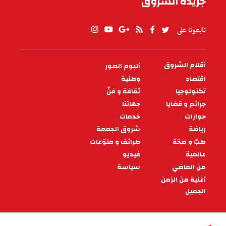
جريدة الشروق
تابعونا على
أقلام الشروق
ألبوم الصور
PIED
DE
اقتصاد
وطنية
PAGE
تكنولوجيا
ثقافة و فنّ
جرائم و قضايا
جهاتنا
حوارات
خدمات
رياضة
شروق الجمعة
طبّ و صحّة
طرائف و منوّعات
عالمية
فيديو
من الماضي
سياسة
أغنية من الزمن
الجميل