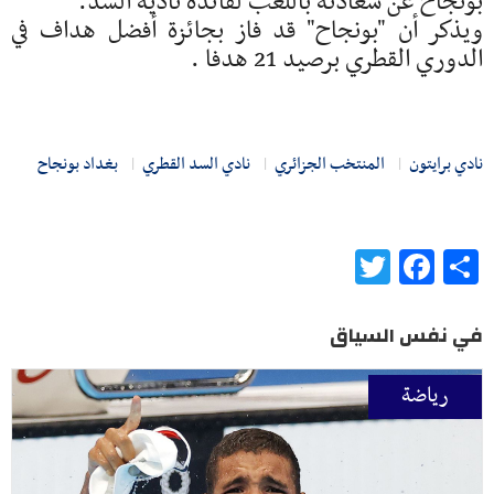
بونجاح عن سعادته باللعب لفائدة ناديه السد.
ويذكر أن "بونجاح" قد فاز بجائزة أفضل هداف في
الدوري القطري برصيد 21 هدفا .
نادي برايتون
المنتخب الجزائري
نادي السد القطري
بغداد بونجاح
Twitter
Facebook
Share
في نفس السياق
رياضة