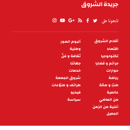
جريدة الشروق
تابعونا على
أقلام الشروق
ألبوم الصور
PIED
DE
اقتصاد
وطنية
PAGE
تكنولوجيا
ثقافة و فنّ
جرائم و قضايا
جهاتنا
حوارات
خدمات
رياضة
شروق الجمعة
طبّ و صحّة
طرائف و منوّعات
عالمية
فيديو
من الماضي
سياسة
أغنية من الزمن
الجميل