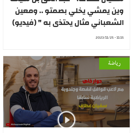
وين يمشي يخلي بصمتو .. ومعين
الشعباني مثال يحتذى به " (فيديو)
11:15 - 2023/11/25
رياضة