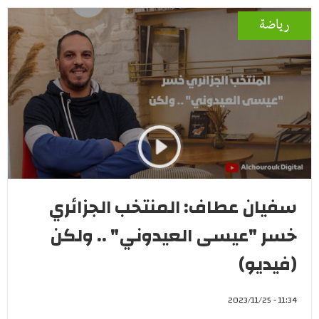
رياضة
سفيان عطاف: المنتخب الجزائري
خسر "عيسى العيدوني" .. ولكن
(فيديو)
11:34 - 2023/11/25