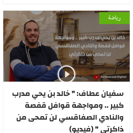
رياضة
سفيان عطاف: " خالد بن يحي مدرب
كبير .. ومواجهة قوافل قفصة
والنادي الصفاقسي لن تمحى من
ذاكرتي " (فيديو)