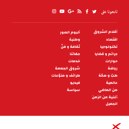
تابعونا على
أقلام الشروق
ألبوم الصور
PIED
DE
اقتصاد
وطنية
PAGE
تكنولوجيا
ثقافة و فنّ
جرائم و قضايا
جهاتنا
حوارات
خدمات
رياضة
شروق الجمعة
طبّ و صحّة
طرائف و منوّعات
عالمية
فيديو
من الماضي
سياسة
أغنية من الزمن
الجميل