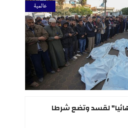
عالمية
 نهائيا" لقسد وتضع شرطا