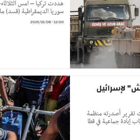
هددت تركيا – امس الثلاثاء
سوريا الديمقراطية (قسد) ما
12:00 - 2025/01/08
ش" لإسرائيل
ت تقرير أصدرته منظمة
ب إبادة جماعية في قطا