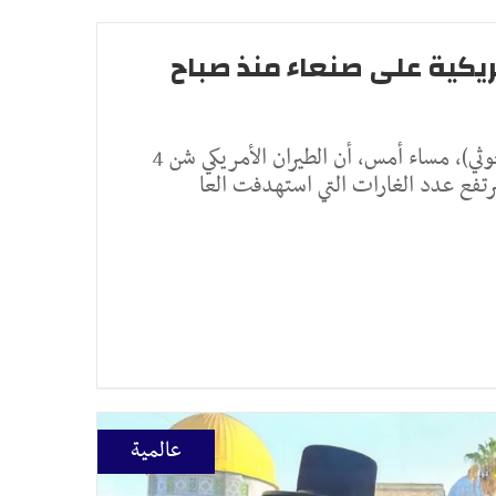
 غارة أمريكية على صنعاء منذ صباح
أعلنت جماعة أنصار الله (الحوثي)، مساء أمس، أن الطيران الأمريكي شن 4
تفع عدد الغارات التي استهدفت العا
عالمية