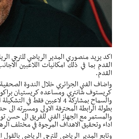
اكد يزيد منصوري المدير الرياضي للترجي الرياض
القدم بما في ذلك امكانيات اللاعبين الاجان
القدم.
واضاف الفني الجزائري خلال الندوة الصحفية ا
كريستوف شانتري ومساعده كريستيان براكوني 
والسماح بمشاركة 4 لاعبين فقط 
بطولة الرابطة المحترفة الاولى ومسيرته الى ح
والمستمر مع الجهاز الفني للفريق الى حسن ت
اداء وتحقيق الاهداف المرجوة في مختلف الرها
وتابع المدير الرياضي للترجي الرياضي بالقول