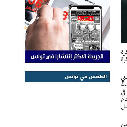
رة
رة
ني
الطقس في تونس
ية
الطقس في تونس
 في
ام
ضل
من