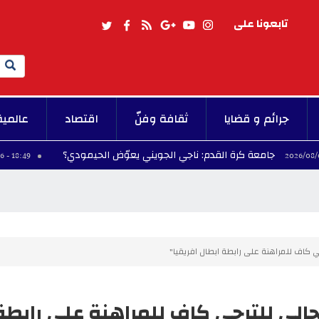
تابعونا على
Search
جرائم و قضايا
ثقافة وفنّ
اقتصاد
عالمية
معة كرة القدم: ناجي الجويني يعوّض الحيمودي؟
س
18:49 - 2026/08/06
جي كاف للمراهنة على رابطة ابطال افريقيا"
لحالي للترجي كاف للمراهنة على رابطة