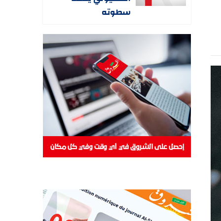
سطوته