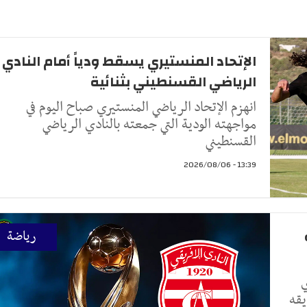
الإتحاد المنستيري يسقط ودياً أمام النادي
الرياضي القسنطيني بثنائية
انهزم الإتحاد الرياضي المنستيري صباح اليوم في
مواجهته الودية التي جمعته بالنادي الرياضي
القسنطيني
13:39 - 2026/08/06
رياضة
ي
يقه