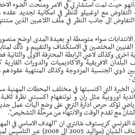
انهو حيث تمت استشارتي في الامر ومنحت الضوء الاخ
لة التفاوض مع اوغبيلو للنظر في امكانية تجديد عقده 
لتفاوض الى جانب النظر في ملف اللاعبين الذين ستنت
الانتدابات سواء متوسطة او بعيدة المدى اوضح منصو
فنيين المختصين في الاستكشاف والتقييم و ذلك لمتاب
ة اخرى وكذلك لاعبي الرابطة المحترفة الاولى والثانية فض
البلدان الافريقية والاكاديميات والدورات القارية ك
عبين ذوي الجنسية المزدوجة وكذلك المنتهية عقودهم 
".
ان الخبرة التي اكتسبتها في مختلف المحطات المهنية سو
ندية اوروبية مثل ران و نوتنغهام اكسبتني نظرة ثاقبة 
رياضي تؤكد حرص ادارة الترجي على وضع اليات عمل جدي
لشان مع تقدم الوقت والانتهاء من مرحلة التشخيص".
ة الفرنسي كريستوف شانتري ان "الهدف الاساسي في المه
هي تطوير مركز تكوين النادي والعمل مع اصناف الشبان (مواليد 2005 الى 2008) عبر ال