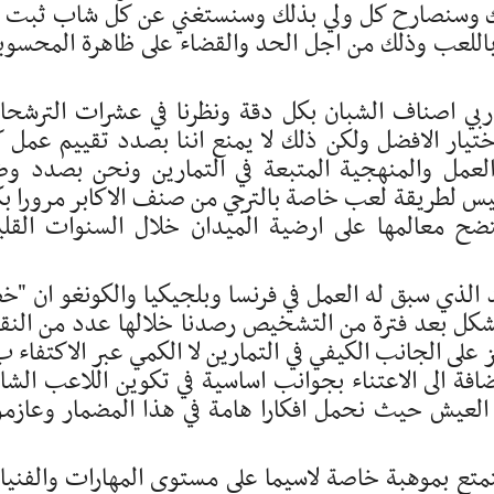
ذلك وسنصارح كل ولي بذلك وسنستغني عن كل شاب ثبت ل
باللعب وذلك من اجل الحد والقضاء على ظاهرة المحسوب
مدربي اصناف الشبان بكل دقة ونظرنا في عشرات الترشح
تيار الافضل ولكن ذلك لا يمنع اننا بصدد تقييم عمل 
عمل والمنهجية المتبعة في التمارين ونحن بصدد و
اسيس لطريقة لعب خاصة بالترجي من صنف الاكابر مرورا ب
ضح معالمها على ارضية الميدان خلال السنوات القلي
 الذي سبق له العمل في فرنسا وبلجيكيا والكونغو ان "خ
تشكل بعد فترة من التشخيص رصدنا خلالها عدد من النق
 الى الاعتناء بجوانب اساسية في تكوين اللاعب الش
ط العيش حيث نحمل افكارا هامة في هذا المضمار وعازم
متع بموهبة خاصة لاسيما على مستوى المهارات والفني