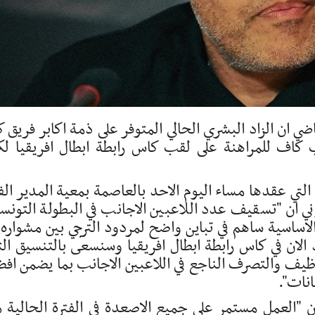
ي ان الزاد البشري الحالي المتوفر على ذمة اكابر فريق ك
ب كاف للمراهنة على لقب كاس رابطة ابطال افريقيا لك
لتي عقدها مساء اليوم الاحد بالعاصمة بمعية المدير الف
ان "تسقيف عدد اللاعبين الاجانب في البطولة التونس
في التشكيلة الاساسية ساهم في تباين واضح لمردود الترجي بين مشواره
د الان في كاس رابطة ابطال افريقيا وسنسعى بالتنسيق الت
وظيف والتصرف الناجع في اللاعبين الاجانب بما يضمن اف
نات".
 ان "العمل مستمر على جميع الاصعدة في الفترة الحالية 