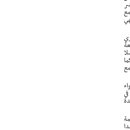
ضر
مع
هي
ري
عة
لا
ما
مع
اء
في
دة
مة
تاسيس لمبدا