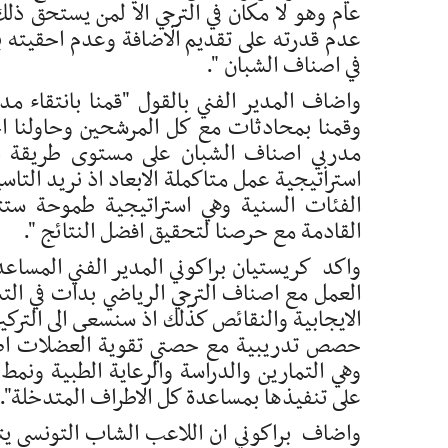
عام وهو لا مكان في الترجي الا لمن يستحق 
عدم قدرته على تقديم الاضافة وعدم احقيته 
في اصناف الشبان ".
واضاف المدير الفني بالقول "قمنا بانتقاء 
وقمنا بمحادثات مع كل المرشحين وحاولنا اخ
مدربي اصناف الشبان على مستوى طريقة ال
استراتيجية عمل متاكملة الابعاد اذ نريد الت
الفئات السنية وهي استراتيجية طموحة ستت
القادمة مع حرصنا لتحقيق افضل النتائج ".
واكد كريستيان براكوني المدير الفني المساعد
العمل مع اصناف الترجي الرياضي بدات في ال
حصص تدريبية مع حصتي تقوية العضلات اضافة
وهي التمارين والدراسة والرعاية الطبية ونم
على تنفيذها بمساعدة كل الاطراف المتدخلة".
واضاف براكوني ان اللاعب الشاب التونسي يت