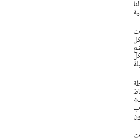
نا
ية
ات
كل
ضع
كل
لة
طة
اط
الايجابية والنقائص كذلك اذ سنسعى الى التركيز على الجانب الكيفي في التمارين لا الكمي عبر الاكتفاء ب4
اب
ون
ات