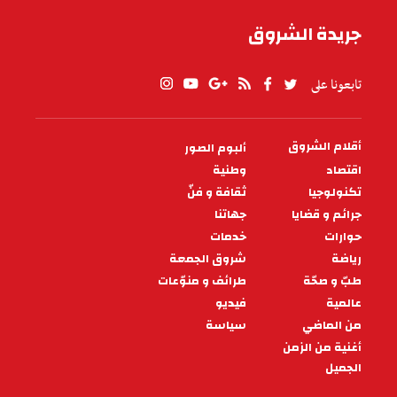
جريدة الشروق
تابعونا على
أقلام الشروق
ألبوم الصور
PIED
DE
اقتصاد
وطنية
PAGE
تكنولوجيا
ثقافة و فنّ
جرائم و قضايا
جهاتنا
حوارات
خدمات
رياضة
شروق الجمعة
طبّ و صحّة
طرائف و منوّعات
عالمية
فيديو
من الماضي
سياسة
أغنية من الزمن
الجميل