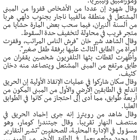
وموزامبيق وليبيريا.
وقال شهود إن عددا من الأشخاص قفزوا من المبنى
المشتعل في منطقة مالفييا ناجار بجنوب دلهي هربا
من ألسنة النيران، فيما سحب بعض المارة حشايا من
متجر قريب في محاولة لتخفيف حدة السقوط.
وقال الشاهد شير خان "فرش الناس المراتب، وقفزت
امرأة من الطابق الثالث عليها برفقة ‌طفل صغير".
وأظهرت لقطات بثها التلفزيون شخصين يقفزان من
طابق مرتفع من المبنى المشتعل ويتصاعد منه ⁠دخان
كثيف.
وقال سكان شاركوا في عمليات ‌الإنقاذ الأولية إن الحريق
اندلع في الطابقين الأرضي والأول من المبنى المكون من
أربعة طوابق، مما أدى إلى احتجاز من كانوا في الطوابق
العليا.
وقال شاهد من رويترز إنه جرى إخماد الحريق في
منتصف ‌النهار تقريبا. وقال جيتندرا كومار، وهو
مسؤول ⁠في الإدارة المحلية، للصحفيين "تشير التقارير
إلى وجود مطعم يعمل في الطابق الأرضي من المبنى...