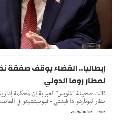
إيطاليا.. القضاء يوقف صفقة نظا
لمطار روما الدولي
قالت صحيفة "غلوبس" العبرية إن محكمة إدارية
مطار ليوناردو دا فينشي - فيوميتشينو في العاصم
22:06 - 2026/08/06