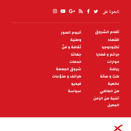
تابعونا على
أقلام الشروق
ألبوم الصور
PIED
DE
اقتصاد
وطنية
PAGE
تكنولوجيا
ثقافة و فنّ
جرائم و قضايا
جهاتنا
حوارات
خدمات
رياضة
شروق الجمعة
طبّ و صحّة
طرائف و منوّعات
عالمية
فيديو
من الماضي
سياسة
أغنية من الزمن
الجميل