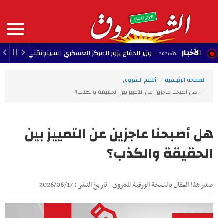
Aller
au
contenu
principal
MAIN
الأخبار
وزير الدفاع يزور المركز العسكري السينوتقني
23:05 - 2026/08/07
23:34 - 2026/0
NAVIGATION
الصفحة الرئيسية
أقلام الشروق
هل أصبحنا عاجزين عن التمييز بين الحقيقة والكذب؟
هل أصبحنا عاجزين عن التمييز بين
الحقيقة والكذب؟
صدر هذا المقال بالنسخة الورقية للشروق - تاريخ النشر : 2026/06/17