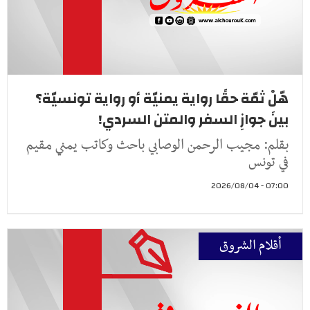
هّلْ ثمّة حقًا رواية يمنيّة أو رواية تونسيّة؟
بينَ جوازِ السفر والمتن السردي!
بقلم: مجيب الرحمن الوصابي باحث وكاتب يمني مقيم
في تونس
07:00 - 2026/08/04
أقلام الشروق