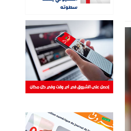
سطوته