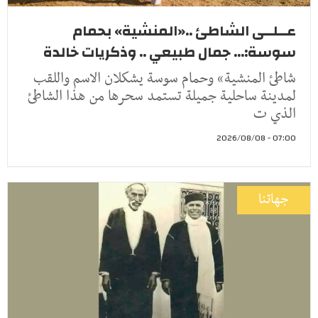
عــلــى الشاطئ ..«المنشية» بحمام
سوسة:... جمال طبيعي .. وذكريات خالدة
شاطئ المنشية» وحمام سوسة يشكلان الاسم واللقب
لمدينة ساحلية جميلة تستمد سحرها من هذا الشاطئ
الذي ت
07:00 - 2026/08/08
جهاتنا