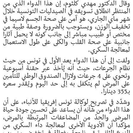
وقال الدكتور مهدي كلثوم، إن هذا الدواء الذي من
المنتظر انطلاق تسويقه في الصيدليات التونسية خلال
شهر ماي الجاري، هو آمن على صحة الجسم لاسيما في
تخفيف الوزن، ويستوجب بالضرورة وصفة طبية من
مختص أو طبيب مباشر إلى جانب كونه لا يحمل آثارا
جانبية على صحة القلب والكلى على طول الاستعمال
لمعالجة السكري.
ولفت إلى أن هذا الدواء يعد الأول في تونس من حيث
نظام الجرعات، حيث أنه يُأخذ عبر حقنة أسبوعية
وتحوي على 4 جرعات ولازال الصندوق الوطني للتأمين
على المرض لم يتكفل به إلى حد اليوم ويُقدر سعره
بـ355 دينارا.
وشدّد في تصريح لوكالة تونس إفريقيا للأنباء، على أن
هذا الدواء من شأنه أن يساعد على تحسين جودة حياة
المرضى والحدّ من المضاعفات المرتبطة بالمرض،
مؤكدا أن الأدوية الأخرى لمعالجة داء السكري من